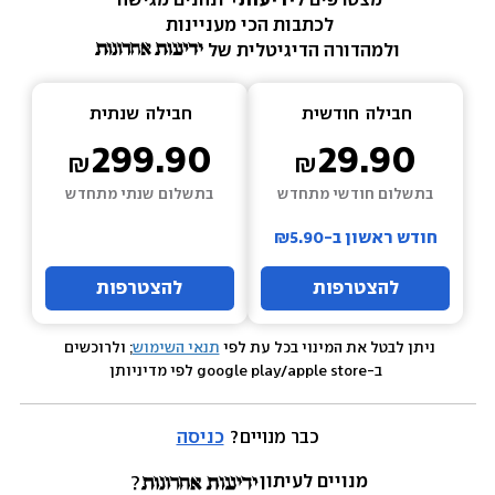
מצטרפים ל
ידיעות+ 
ונהנים מגישה 
לכתבות הכי מעניינות 
ולמהדורה הדיגיטלית של 
חבילה  
חודשית
חבילה  
שנתית
299.90
29.90
בתשלום חודשי מתחדש
בתשלום שנתי מתחדש
חודש ראשון ב-₪5.90
להצטרפות
להצטרפות
ניתן לבטל את המינוי בכל עת לפי 
תנאי השימוש
; ולרוכשים 
 ב-google play/apple store לפי מדיניותן
כבר מנויים? 
כניסה
מנויים לעיתון