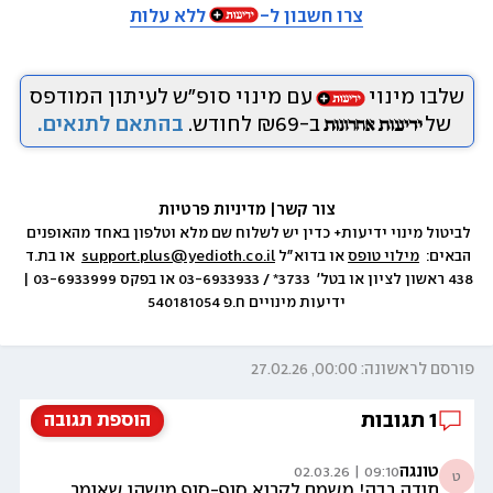
צרו חשבון ל-
ללא עלות
שלבו מינוי
עם מינוי סופ״ש לעיתון המודפס
של
ב-₪69 לחודש.
בהתאם לתנאים.
צור קשר
|
 מדיניות פרטיות
לביטול מינוי ידיעות+ כדין יש לשלוח שם מלא וטלפון באחד מהאופנים 
הבאים:  
מילוי טופס
 או בדוא״ל 
support.plus@yedioth.co.il
  או בת.ד 
438 ראשון לציון או בטל׳  3733* / 03-6933933 או בפקס 03-6933999 | 
ידיעות מינויים ח.פ 540181054
פורסם לראשונה: 00:00, 27.02.26
1
תגובות
הוספת תגובה
טונגה
09:10 | 02.03.26
ט
תודה רבה! משמח לקרוא סוף-סוף מישהו שאומר