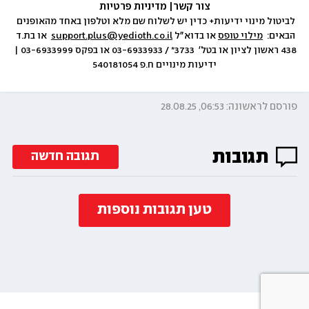
צור קשר
|
 מדיניות פרטיות
לביטול מינוי ידיעות+ כדין יש לשלוח שם מלא וטלפון באחד מהאופנים 
הבאים:  
מילוי טופס
 או בדוא״ל 
support.plus@yedioth.co.il
  או בת.ד 
438 ראשון לציון או בטל׳  3733* / 03-6933933 או בפקס 03-6933999 | 
ידיעות מינויים ח.פ 540181054
פורסם לראשונה: 06:53, 28.08.25
תגובות
תגובה חדשה
טען תגובות נוספות