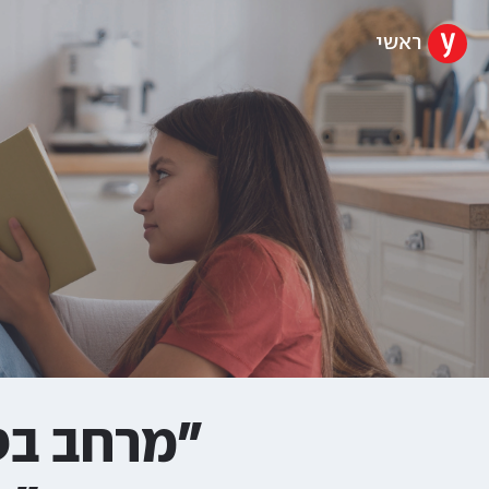
ראשי
"מרחב ב