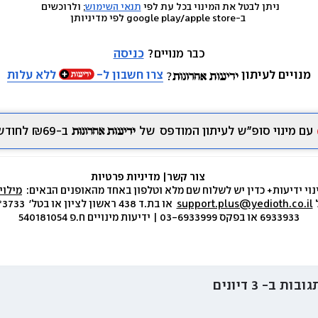
ניתן לבטל את המינוי בכל עת לפי 
תנאי השימוש
; ולרוכשים 
 ב-google play/apple store לפי מדיניותן
כבר מנויים? 
כניסה
מנויים לעיתון
צרו חשבון ל-
ללא עלות
עם מינוי סופ״ש לעיתון המודפס
של
ב-₪69 לחודש.
צור קשר
|
 מדיניות פרטיות
נוי ידיעות+ כדין יש לשלוח שם מלא וטלפון באחד מהאופנים הבאים:  
מילוי
 
support.plus@yedioth.co.il
6933933 או בפקס 03-6933999 | ידיעות מינויים ח.פ 540181054
גובות ב-
3
דיונים