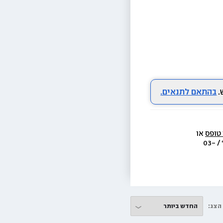
בהתאם לתנאים.
 טופס
 או 
  או בת.ד 438 ראשון לציון או בטל׳  3733* / 03-
הצג: