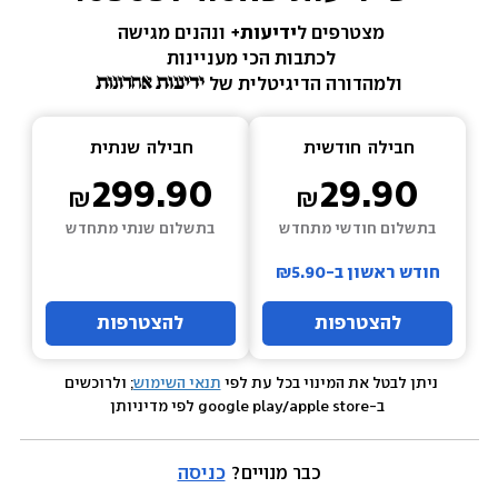
מצטרפים ל
ידיעות+ 
ונהנים מגישה 
לכתבות הכי מעניינות 
ולמהדורה הדיגיטלית של 
חבילה  
חודשית
חבילה  
שנתית
299.90
29.90
בתשלום חודשי מתחדש
בתשלום שנתי מתחדש
חודש ראשון ב-₪5.90
להצטרפות
להצטרפות
ניתן לבטל את המינוי בכל עת לפי 
תנאי השימוש
; ולרוכשים 
 ב-google play/apple store לפי מדיניותן
כבר מנויים? 
כניסה