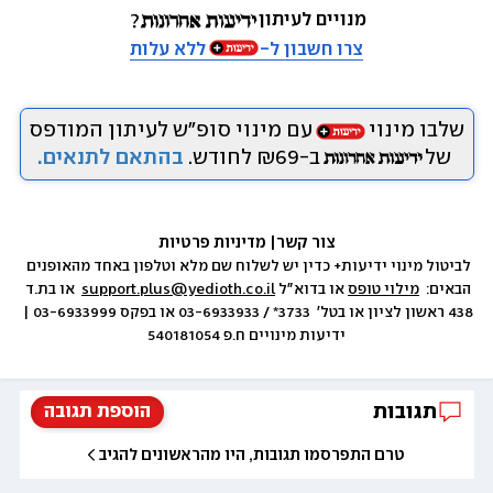
מנויים לעיתון
צרו חשבון ל-
ללא עלות
שלבו מינוי
עם מינוי סופ״ש לעיתון המודפס
של
ב-₪69 לחודש.
בהתאם לתנאים.
צור קשר
|
 מדיניות פרטיות
לביטול מינוי ידיעות+ כדין יש לשלוח שם מלא וטלפון באחד מהאופנים 
הבאים:  
מילוי טופס
 או בדוא״ל 
support.plus@yedioth.co.il
  או בת.ד 
438 ראשון לציון או בטל׳  3733* / 03-6933933 או בפקס 03-6933999 | 
ידיעות מינויים ח.פ 540181054
תגובות
הוספת תגובה
טרם התפרסמו תגובות, היו מהראשונים להגיב