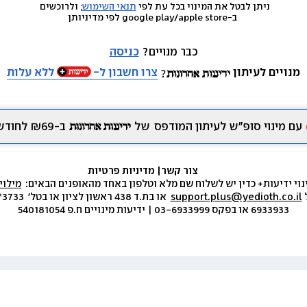
ניתן לבטל את המינוי בכל עת לפי 
תנאי השימוש
; ולרוכשים 
 ב-google play/apple store לפי מדיניותן
כבר מנויים? 
כניסה
מנויים לעיתון
צרו חשבון ל-
ללא עלות
עם מינוי סופ״ש לעיתון המודפס
של
ב-₪69 לחודש.
צור קשר
|
 מדיניות פרטיות
נוי ידיעות+ כדין יש לשלוח שם מלא וטלפון באחד מהאופנים הבאים:  
מילוי
 
support.plus@yedioth.co.il
6933933 או בפקס 03-6933999 | ידיעות מינויים ח.פ 540181054