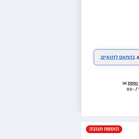
בהתאם לתנאים.
 טופס
 או 
  או בת.ד 438 ראשון לציון או בטל׳  3733* / 03-
הוספת תגובה