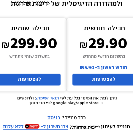
ולמהדורה הדיגיטלית של 
חבילה  
חודשית
חבילה  
שנתית
299.90
29.90
בתשלום חודשי מתחדש
בתשלום שנתי מתחדש
חודש ראשון ב-₪5.90
להצטרפות
להצטרפות
ניתן לבטל את המינוי בכל עת לפי 
תנאי השימוש
; ולרוכשים 
 ב-google play/apple store לפי מדיניותן
כבר מנויים? 
כניסה
מנויים לעיתון
צרו חשבון ל-
ללא עלות