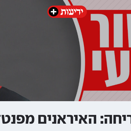
יחה: האיראנים מפנטז