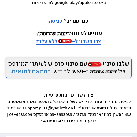
 ב-google play/apple store לפי מדיניותן
כבר מנויים? 
כניסה
מנויים לעיתון
צרו חשבון ל-
ללא עלות
שלבו מינוי
עם מינוי סופ״ש לעיתון המודפס
של
ב-₪69 לחודש.
בהתאם לתנאים.
צור קשר
|
 מדיניות פרטיות
לביטול מינוי ידיעות+ כדין יש לשלוח שם מלא וטלפון באחד מהאופנים 
הבאים:  
מילוי טופס
 או בדוא״ל 
support.plus@yedioth.co.il
  או בת.ד 
438 ראשון לציון או בטל׳  3733* / 03-6933933 או בפקס 03-6933999 | 
ידיעות מינויים ח.פ 540181054