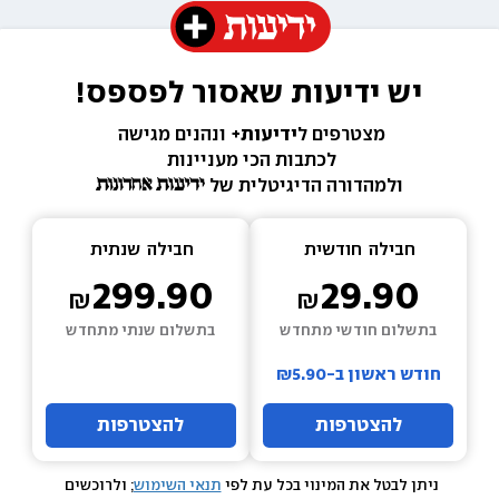
יש ידיעות שאסור לפספס!
מצטרפים ל
ידיעות+ 
ונהנים מגישה 
לכתבות הכי מעניינות 
ולמהדורה הדיגיטלית של 
חבילה  
חודשית
חבילה  
שנתית
299.90
29.90
בתשלום חודשי מתחדש
בתשלום שנתי מתחדש
חודש ראשון ב-₪5.90
להצטרפות
להצטרפות
ניתן לבטל את המינוי בכל עת לפי 
תנאי השימוש
; ולרוכשים 