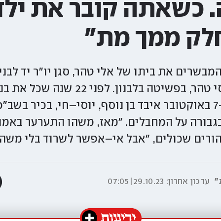
 כשאתה קובר את ילדי
לק ממך מת"
נהרג אחיו, סא"ל יוסי טהר, בפשיטה בלבנון. 
בתאונת אופנוע. וב–7 באוקטובר איבד בן נוסף, יוסי–חי, בכיר 
בורה על המחבלים. "מאז, משהו התערער באמונ
ורים שכולים, "אבל אי–אפשר לשרוד בלי משהו 
"
עדכון אחרון:
29.10.23|07:05