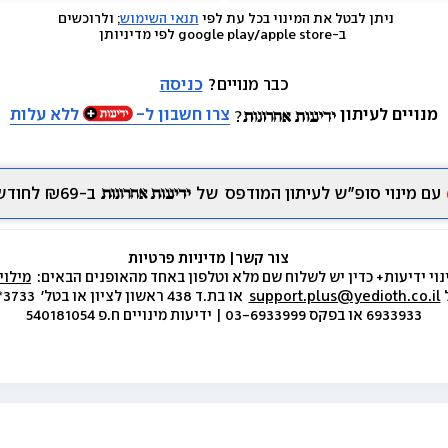
ניתן לבטל את המינוי בכל עת לפי 
תנאי השימוש
; ולרוכשים 
 ב-google play/apple store לפי מדיניותן
כבר מנויים? 
כניסה
מנויים לעיתון
צרו חשבון ל-
ללא עלות
עם מינוי סופ״ש לעיתון המודפס
של
ב-₪69 לחודש.
צור קשר
|
 מדיניות פרטיות
נוי ידיעות+ כדין יש לשלוח שם מלא וטלפון באחד מהאופנים הבאים:  
מילוי
 
support.plus@yedioth.co.il
6933933 או בפקס 03-6933999 | ידיעות מינויים ח.פ 540181054