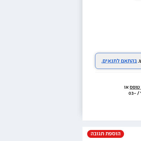
בהתאם לתנאים.
 טופס
 או 
  או בת.ד 438 ראשון לציון או בטל׳  3733* / 03-
הוספת תגובה