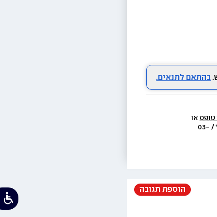
בהתאם לתנאים.
 טופס
 או 
  או בת.ד 438 ראשון לציון או בטל׳  3733* / 03-
הוספת תגובה