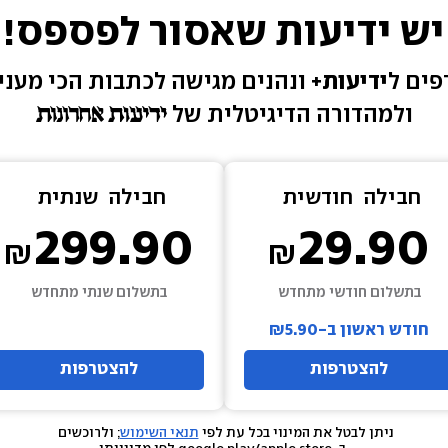
יש ידיעות שאסור לפספס!
ים ל
ידיעות+ 
ונהנים מגישה 
לכתבות הכי מעניי
ולמהדורה הדיגיטלית של 
חבילה  
חודשית
חבילה  
שנתית
299.90
29.90
בתשלום חודשי מתחדש
בתשלום שנתי מתחדש
חודש ראשון ב-₪5.90
להצטרפות
להצטרפות
ניתן לבטל את המינוי בכל עת לפי 
תנאי השימוש
; ולרוכשים 