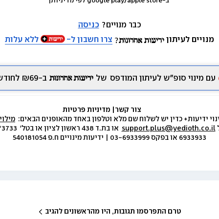
 ב-google play/apple store לפי מדיניותן
כבר מנויים? 
כניסה
מנויים לעיתון
צרו חשבון ל-
ללא עלות
עם מינוי סופ״ש לעיתון המודפס
של
ב-₪69 לחודש.
צור קשר
|
 מדיניות פרטיות
נוי ידיעות+ כדין יש לשלוח שם מלא וטלפון באחד מהאופנים הבאים:  
מילוי
 
support.plus@yedioth.co.il
6933933 או בפקס 03-6933999 | ידיעות מינויים ח.פ 540181054
טרם התפרסמו תגובות, היו מהראשונים להגיב