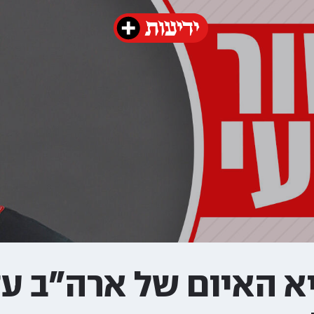
א האיום של ארה"ב על