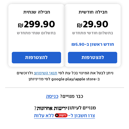
חבילה  
חודשית
חבילה  
שנתית
299.90
29.90
בתשלום חודשי מתחדש
בתשלום שנתי מתחדש
חודש ראשון ב-₪5.90
להצטרפות
להצטרפות
ניתן לבטל את המינוי בכל עת לפי 
תנאי השימוש
; ולרוכשים 
 ב-google play/apple store לפי מדיניותן
כבר מנויים? 
כניסה
מנויים לעיתון
צרו חשבון ל-
ללא עלות