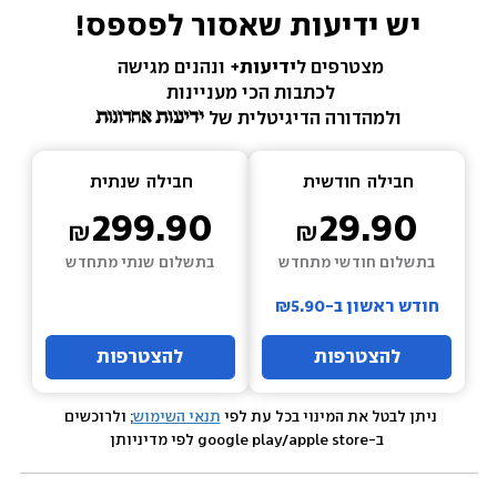
יש ידיעות שאסור לפספס!
מצטרפים ל
ידיעות+ 
ונהנים מגישה 
לכתבות הכי מעניינות 
ולמהדורה הדיגיטלית של 
חבילה  
חודשית
חבילה  
שנתית
299.90
29.90
בתשלום חודשי מתחדש
בתשלום שנתי מתחדש
חודש ראשון ב-₪5.90
להצטרפות
להצטרפות
ניתן לבטל את המינוי בכל עת לפי 
תנאי השימוש
; ולרוכשים 
 ב-google play/apple store לפי מדיניותן