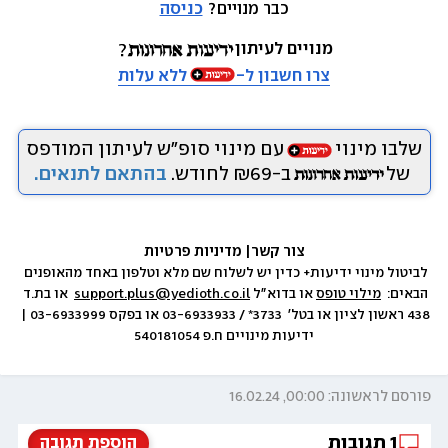
כבר מנויים? 
כניסה
מנויים לעיתון
צרו חשבון ל-
ללא עלות
שלבו מינוי
עם מינוי סופ״ש לעיתון המודפס
של
ב-₪69 לחודש.
בהתאם לתנאים.
צור קשר
|
 מדיניות פרטיות
לביטול מינוי ידיעות+ כדין יש לשלוח שם מלא וטלפון באחד מהאופנים 
הבאים:  
מילוי טופס
 או בדוא״ל 
support.plus@yedioth.co.il
  או בת.ד 
438 ראשון לציון או בטל׳  3733* / 03-6933933 או בפקס 03-6933999 | 
ידיעות מינויים ח.פ 540181054
פורסם לראשונה: 00:00, 16.02.24
1
תגובות
הוספת תגובה