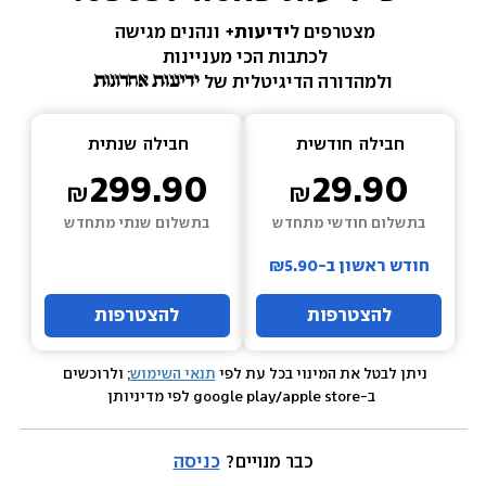
מצטרפים ל
ידיעות+ 
ונהנים מגישה 
לכתבות הכי מעניינות 
ולמהדורה הדיגיטלית של 
חבילה  
חודשית
חבילה  
שנתית
299.90
29.90
בתשלום חודשי מתחדש
בתשלום שנתי מתחדש
חודש ראשון ב-₪5.90
להצטרפות
להצטרפות
ניתן לבטל את המינוי בכל עת לפי 
תנאי השימוש
; ולרוכשים 
 ב-google play/apple store לפי מדיניותן
כבר מנויים? 
כניסה