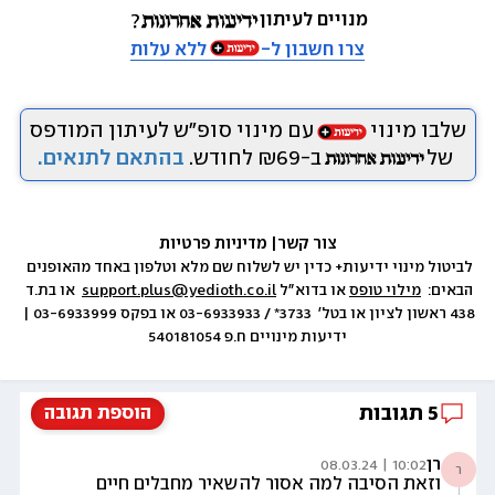
מנויים לעיתון
צרו חשבון ל-
ללא עלות
שלבו מינוי
עם מינוי סופ״ש לעיתון המודפס
של
ב-₪69 לחודש.
בהתאם לתנאים.
צור קשר
|
 מדיניות פרטיות
לביטול מינוי ידיעות+ כדין יש לשלוח שם מלא וטלפון באחד מהאופנים 
הבאים:  
מילוי טופס
 או בדוא״ל 
support.plus@yedioth.co.il
  או בת.ד 
438 ראשון לציון או בטל׳  3733* / 03-6933933 או בפקס 03-6933999 | 
ידיעות מינויים ח.פ 540181054
5
תגובות
הוספת תגובה
רן
10:02 | 08.03.24
ר
וזאת הסיבה למה אסור להשאיר מחבלים חיים