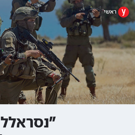
ראשי
"נסראללה