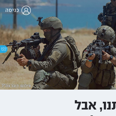
כניסה
צילום: דובר צה"ל
ו, אבל