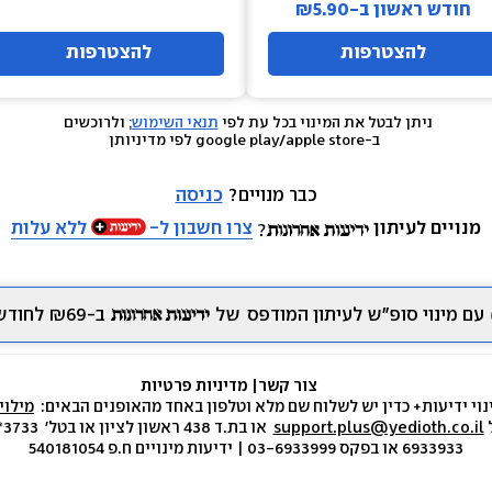
חודש ראשון ב-₪5.90
להצטרפות
להצטרפות
ניתן לבטל את המינוי בכל עת לפי 
תנאי השימוש
; ולרוכשים 
 ב-google play/apple store לפי מדיניותן
כבר מנויים? 
כניסה
מנויים לעיתון
צרו חשבון ל-
ללא עלות
עם מינוי סופ״ש לעיתון המודפס
של
ב-₪69 לחודש.
צור קשר
|
 מדיניות פרטיות
נוי ידיעות+ כדין יש לשלוח שם מלא וטלפון באחד מהאופנים הבאים:  
מילוי
 
support.plus@yedioth.co.il
6933933 או בפקס 03-6933999 | ידיעות מינויים ח.פ 540181054