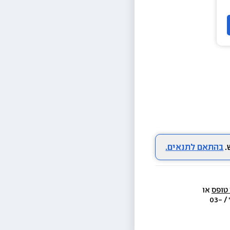
בהתאם לתנאים.
 טופס
 או 
  או בת.ד 438 ראשון לציון או בטל׳  3733* / 03-