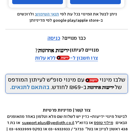
ניתן לבטל את המינוי בכל עת לפי 
תנאי השימוש
; ולרוכשים 
 ב-google play/apple store לפי מדיניותן
כבר מנויים? 
כניסה
מנויים לעיתון
צרו חשבון ל-
ללא עלות
שלבו מינוי
עם מינוי סופ״ש לעיתון המודפס
של
ב-₪69 לחודש.
בהתאם לתנאים.
צור קשר
|
 מדיניות פרטיות
לביטול מינוי ידיעות+ כדין יש לשלוח שם מלא וטלפון באחד מהאופנים 
הבאים:  
מילוי טופס
 או בדוא״ל 
support.plus@yedioth.co.il
  או בת.ד 
438 ראשון לציון או בטל׳  3733* / 03-6933933 או בפקס 03-6933999 | 