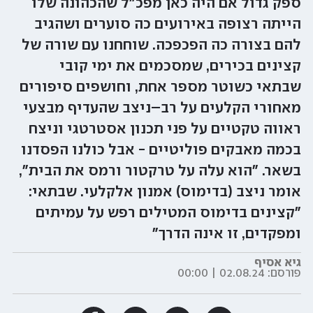
ספק גדול אם היה כאן מפכ"ל שהכהונה שלו
הייתה רצופה באירועים כה סוערים ושהגיב
להם בצורה כה הפכפכה. שוחחנו עם שורה של
קצינים בכירים, שמסכמים את ימי קובי
שבתאי כשוטר מספר אחת, וחושפים סיפורים
מאחורי הקלעים על רב–ניצב שהעדיף מבצעי
ראווה טקטיים על פני תכנון אסטרטגי וניצח
בכמה מאבקים פוליטיים - אבל כולנו הפסדנו
בשאר. "הוא עלה על טרקטור ורמס את הבית",
אומר ניצב (בדימוס) אמנון אלקלעי. שבתאי:
"קצינים בדימוס המטילים רפש על עמיתים
ומפקדים, זו אינה הדרך"
גיא אסיף
פורסם:
02.08.24 | 00:00