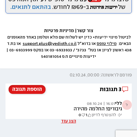
של
ב-₪69 לחודש.
בהתאם לתנאים.
צור קשר
|
 מדיניות פרטיות
לביטול מינוי ידיעות+ כדין יש לשלוח שם מלא וטלפון באחד מהאופנים 
הבאים:  
מילוי טופס
 או בדוא״ל 
support.plus@yedioth.co.il
  או בת.ד 
438 ראשון לציון או בטל׳  3733* / 03-6933933 או בפקס 03-6933999 | 
ידיעות מינויים ח.פ 540181054
פורסם לראשונה: 00:00, 02.10.24
3
תגובות
הוספת תגובה
ללי
16:01 | 08.10.24
ל
גיבורים! החלמה מהירה
להצטרף לדיון
1
0
הצג עוד