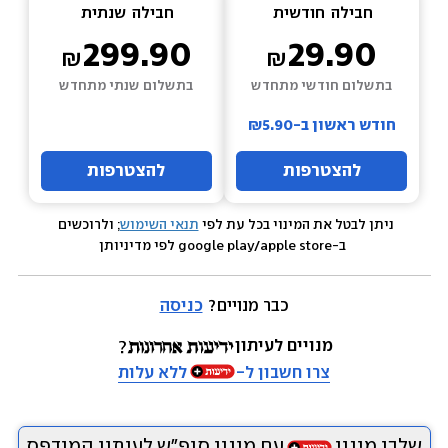
חבילה  
חודשית
חבילה  
שנתית
299.90
29.90
בתשלום חודשי מתחדש
בתשלום שנתי מתחדש
חודש ראשון ב-₪5.90
להצטרפות
להצטרפות
ניתן לבטל את המינוי בכל עת לפי 
תנאי השימוש
; ולרוכשים 
 ב-google play/apple store לפי מדיניותן
כבר מנויים? 
כניסה
מנויים לעיתון
צרו חשבון ל-
ללא עלות
שלבו מינוי
עם מינוי סופ״ש לעיתון המודפס