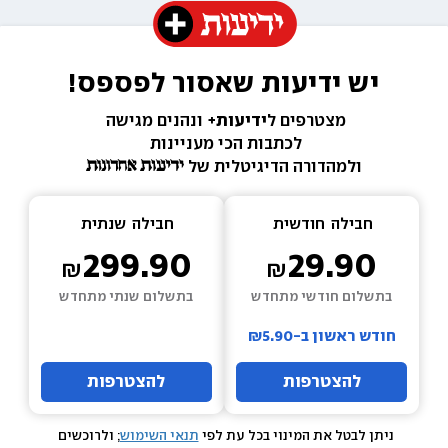
יש ידיעות שאסור לפספס!
מצטרפים ל
ידיעות+ 
ונהנים מגישה 
לכתבות הכי מעניינות 
ולמהדורה הדיגיטלית של 
חבילה  
חודשית
חבילה  
שנתית
299.90
29.90
בתשלום חודשי מתחדש
בתשלום שנתי מתחדש
חודש ראשון ב-₪5.90
להצטרפות
להצטרפות
ניתן לבטל את המינוי בכל עת לפי 
תנאי השימוש
; ולרוכשים 