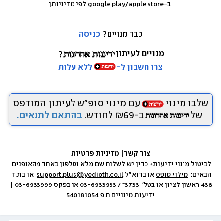
 ב-google play/apple store לפי מדיניותן
כבר מנויים? 
כניסה
מנויים לעיתון
צרו חשבון ל-
ללא עלות
שלבו מינוי
עם מינוי סופ״ש לעיתון המודפס
של
ב-₪69 לחודש.
בהתאם לתנאים.
צור קשר
|
 מדיניות פרטיות
לביטול מינוי ידיעות+ כדין יש לשלוח שם מלא וטלפון באחד מהאופנים 
הבאים:  
מילוי טופס
 או בדוא״ל 
support.plus@yedioth.co.il
  או בת.ד 
438 ראשון לציון או בטל׳  3733* / 03-6933933 או בפקס 03-6933999 | 
ידיעות מינויים ח.פ 540181054