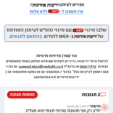
מנויים לעיתון
צרו חשבון ל-
ללא עלות
שלבו מינוי
עם מינוי סופ״ש לעיתון המודפס
של
ב-₪69 לחודש.
בהתאם לתנאים.
צור קשר
|
 מדיניות פרטיות
לביטול מינוי ידיעות+ כדין יש לשלוח שם מלא וטלפון באחד מהאופנים 
הבאים:  
מילוי טופס
 או בדוא״ל 
support.plus@yedioth.co.il
  או בת.ד 
438 ראשון לציון או בטל׳  3733* / 03-6933933 או בפקס 03-6933999 | 
ידיעות מינויים ח.פ 540181054
2
תגובות
הוספת תגובה
מישהי
07:17 | 19.01.25
מ
יח"צ רק אני חושבת שכינוי תצפי הוא מעליב