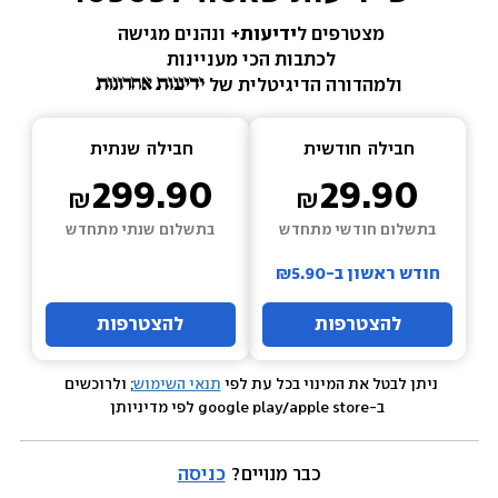
מצטרפים ל
ידיעות+ 
ונהנים מגישה 
לכתבות הכי מעניינות 
ולמהדורה הדיגיטלית של 
חבילה  
חודשית
חבילה  
שנתית
299.90
29.90
בתשלום חודשי מתחדש
בתשלום שנתי מתחדש
חודש ראשון ב-₪5.90
להצטרפות
להצטרפות
ניתן לבטל את המינוי בכל עת לפי 
תנאי השימוש
; ולרוכשים 
 ב-google play/apple store לפי מדיניותן
כבר מנויים? 
כניסה