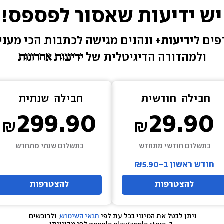
יש ידיעות שאסור לפספס!
ים ל
ידיעות+ 
ונהנים מגישה 
לכתבות הכי מעניי
ולמהדורה הדיגיטלית של 
חבילה  
חודשית
חבילה  
שנתית
299.90
29.90
בתשלום חודשי מתחדש
בתשלום שנתי מתחדש
חודש ראשון ב-₪5.90
להצטרפות
להצטרפות
ניתן לבטל את המינוי בכל עת לפי 
תנאי השימוש
; ולרוכשים 