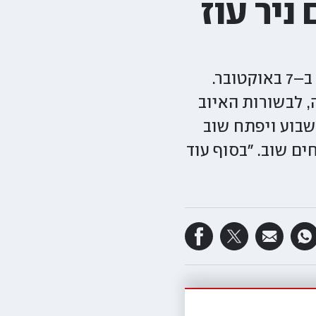
יר עוז
החזרת החטופים שוב מטלטלת את ניר עוז, הקיבוץ שספג מכה קשה ב–7 באוקטובר.
, לבשורות האיוב
שבוע ויפתח שוב
ם שוב. "בסוף עוד