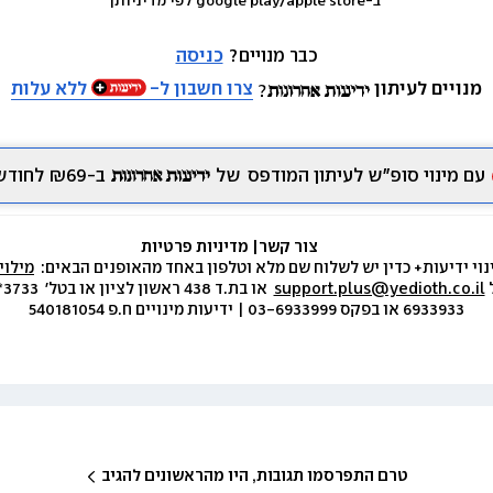
 ב-google play/apple store לפי מדיניותן
כבר מנויים? 
כניסה
מנויים לעיתון
צרו חשבון ל-
ללא עלות
עם מינוי סופ״ש לעיתון המודפס
של
ב-₪69 לחודש.
צור קשר
|
 מדיניות פרטיות
נוי ידיעות+ כדין יש לשלוח שם מלא וטלפון באחד מהאופנים הבאים:  
מילוי
 
support.plus@yedioth.co.il
6933933 או בפקס 03-6933999 | ידיעות מינויים ח.פ 540181054
טרם התפרסמו תגובות, היו מהראשונים להגיב