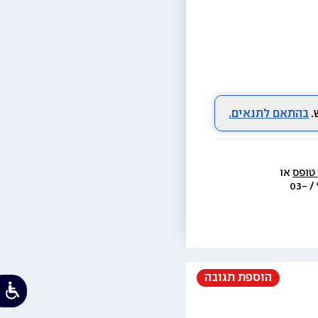
בהתאם לתנאים.
 טופס
 או 
  או בת.ד 438 ראשון לציון או בטל׳  3733* / 03-
הוספת תגובה