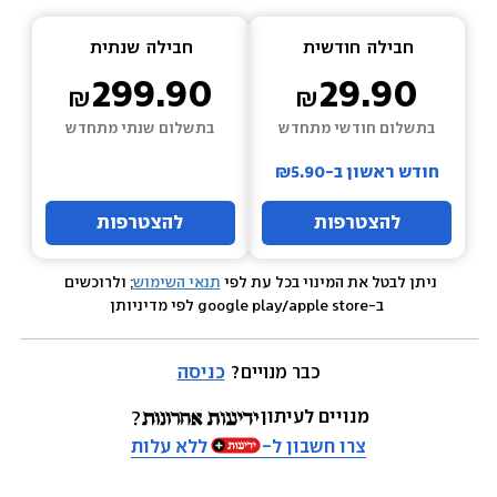
חבילה  
חודשית
חבילה  
שנתית
299.90
29.90
בתשלום חודשי מתחדש
בתשלום שנתי מתחדש
חודש ראשון ב-₪5.90
להצטרפות
להצטרפות
ניתן לבטל את המינוי בכל עת לפי 
תנאי השימוש
; ולרוכשים 
 ב-google play/apple store לפי מדיניותן
כבר מנויים? 
כניסה
מנויים לעיתון
צרו חשבון ל-
ללא עלות