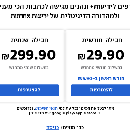
ים ל
ידיעות+ 
ונהנים מגישה 
לכתבות הכי מעניי
ולמהדורה הדיגיטלית של 
חבילה  
חודשית
חבילה  
שנתית
299.90
29.90
בתשלום חודשי מתחדש
בתשלום שנתי מתחדש
חודש ראשון ב-₪5.90
להצטרפות
להצטרפות
ניתן לבטל את המינוי בכל עת לפי 
תנאי השימוש
; ולרוכשים 
 ב-google play/apple store לפי מדיניותן
כבר מנויים? 
כניסה