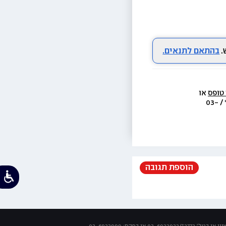
בהתאם לתנאים.
 טופס
 או 
  או בת.ד 438 ראשון לציון או בטל׳  3733* / 03-
הוספת תגובה