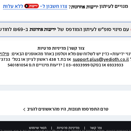
מנויים לעיתון
צרו חשבון ל-
ללא עלות
עם מינוי סופ״ש לעיתון המודפס
של
ב-₪69 לחודש.
צור קשר
|
 מדיניות פרטיות
נוי ידיעות+ כדין יש לשלוח שם מלא וטלפון באחד מהאופנים הבאים:  
מילוי
 
support.plus@yedioth.co.il
6933933 או בפקס 03-6933999 | ידיעות מינויים ח.פ 540181054
טרם התפרסמו תגובות, היו מהראשונים להגיב
צור קשר
|
מדיניות פרטיות
|
תנאי שימוש