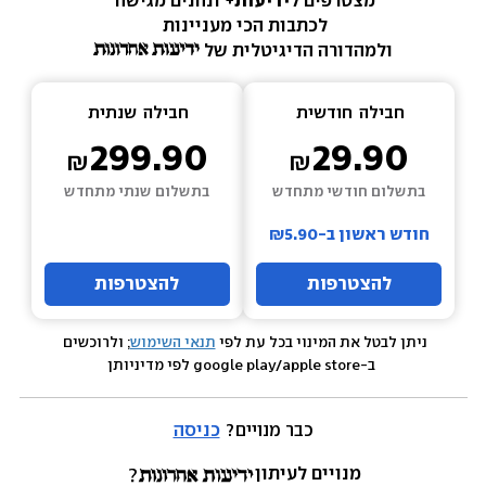
מצטרפים ל
ידיעות+ 
ונהנים מגישה 
לכתבות הכי מעניינות 
ולמהדורה הדיגיטלית של 
חבילה  
חודשית
חבילה  
שנתית
299.90
29.90
בתשלום חודשי מתחדש
בתשלום שנתי מתחדש
חודש ראשון ב-₪5.90
להצטרפות
להצטרפות
ניתן לבטל את המינוי בכל עת לפי 
תנאי השימוש
; ולרוכשים 
 ב-google play/apple store לפי מדיניותן
כבר מנויים? 
כניסה
מנויים לעיתון