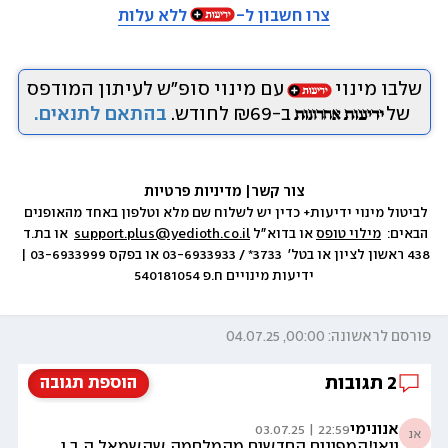
צרו חשבון ל-
ללא עלות
שלבו מינוי
עם מינוי סופ״ש לעיתון המודפס
של
ב-₪69 לחודש.
בהתאם לתנאים.
צור קשר
|
 מדיניות פרטיות
לביטול מינוי ידיעות+ כדין יש לשלוח שם מלא וטלפון באחד מהאופנים 
הבאים:  
מילוי טופס
 או בדוא״ל 
support.plus@yedioth.co.il
  או בת.ד 
438 ראשון לציון או בטל׳  3733* / 03-6933933 או בפקס 03-6933999 | 
ידיעות מינויים ח.פ 540181054
פורסם לראשונה: 00:00, 04.07.25
2
תגובות
הוספת תגובה
אנונימי
22:59 | 03.07.25
אנ
וואו!המפונים החדשים מהמלחמה שהשמאל ה ב י