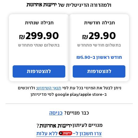
ולמהדורה הדיגיטלית של 
חבילה  
חודשית
חבילה  
שנתית
299.90
29.90
בתשלום חודשי מתחדש
בתשלום שנתי מתחדש
חודש ראשון ב-₪5.90
להצטרפות
להצטרפות
ניתן לבטל את המינוי בכל עת לפי 
תנאי השימוש
; ולרוכשים 
 ב-google play/apple store לפי מדיניותן
כבר מנויים? 
כניסה
מנויים לעיתון
צרו חשבון ל-
ללא עלות