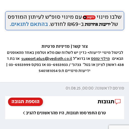
שלבו מינוי
עם מינוי סופ״ש לעיתון המודפס
של
ב-₪69 לחודש.
בהתאם לתנאים.
צור קשר
|
 מדיניות פרטיות
לביטול מינוי ידיעות+ כדין יש לשלוח שם מלא וטלפון באחד מהאופנים 
הבאים:  
מילוי טופס
 או בדוא״ל 
support.plus@yedioth.co.il
  או בת.ד 
438 ראשון לציון או בטל׳  3733* / 03-6933933 או בפקס 03-6933999 | 
ידיעות מינויים ח.פ 540181054
פורסם לראשונה: 00:00, 01.08.25
תגובות
הוספת תגובה
טרם התפרסמו תגובות, היו מהראשונים להגיב