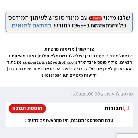
שלבו מינוי
עם מינוי סופ״ש לעיתון המודפס
של
ב-₪69 לחודש.
בהתאם לתנאים.
צור קשר
|
 מדיניות פרטיות
לביטול מינוי ידיעות+ כדין יש לשלוח שם מלא וטלפון באחד מהאופנים 
הבאים:  
מילוי טופס
 או בדוא״ל 
support.plus@yedioth.co.il
  או בת.ד 
438 ראשון לציון או בטל׳  3733* / 03-6933933 או בפקס 03-6933999 | 
ידיעות מינויים ח.פ 540181054
פורסם לראשונה: 00:00, 15.08.25
תגובות
הוספת תגובה
טרם התפרסמו תגובות, היו מהראשונים להגיב