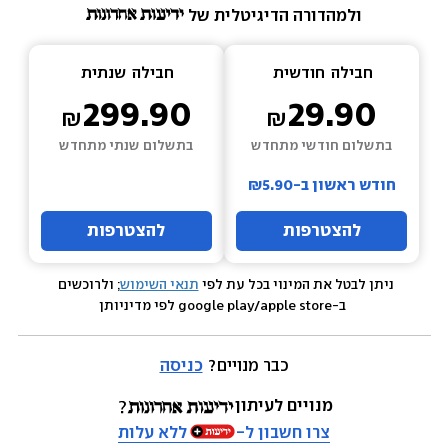
ולמהדורה הדיגיטלית של 
חבילה  
חודשית
חבילה  
שנתית
299.90
29.90
בתשלום חודשי מתחדש
בתשלום שנתי מתחדש
חודש ראשון ב-₪5.90
להצטרפות
להצטרפות
ניתן לבטל את המינוי בכל עת לפי 
תנאי השימוש
; ולרוכשים 
 ב-google play/apple store לפי מדיניותן
כבר מנויים? 
כניסה
מנויים לעיתון
צרו חשבון ל-
ללא עלות