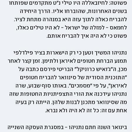
פשוטה: לחיזבאללה היו טילי נ"ט מתקדמים שפותחו 
בשנים האחרונות, שהוברחו אליו. הדרך היחידה 
להבריח כאלה לתוך עזה היא במנהרה מתחת לציר. 
לחמאס - למזלה של ישראל - לא היו טילים כאלו, 
פשוט כי לא היה איך להבריח אותם. 
נתניהו המשיך וטען כי רק הישארות בציר פילדלפי 
תמנע הברחת חטופים לאיראן ולתימן. זמן קצר לאחר 
מכן, ה"ג'ואיש כרוניקל" הבריטי פירסם כתבה על 
"התוכנית הסודית של סינוואר להבריח חטופים 
לאיראן", על פי "מסמכים". באותו סוף שבוע, שרה 
נתניהו עידכנה את הורי התצפיתניות החטופות שזה 
מה שסינוואר מתכנן לבנות שלהן. הייתה רק בעיה 
אחת עם זה: כל זה לא היה ולא נברא.
בינואר השנה חתם נתניהו - במסגרת העסקה השנייה 