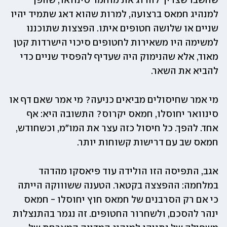
שחשבו שצריך להרוג את מוחמד סינוואר, שהפך 
למנהיג חמאס ברצועה, למרות שהוא דאג שתמיד יהיו 
שניים או שלושה חטופים איתו. הפצצות שתוכננו 
למשימה היו משאירות לחטופים סיכוי הישרדות קטן 
מאוד, אלא שהנימוק היה שעדיף להפסיד שניים כדי 
להביא את השאר.
מי אמר שחיסולים מביאים כניעה? מי אמר שאם דף או 
סינוואר יחוסלו, חמאס יקרוס? התשובה היא: אף 
אחד. להפך. כל חיסול כזה עצר את המו"מ, וכשחודש, 
חמאס שב עם דרישות קשוחות יותר. 
אגב, התפיסה הזו הולידה עוד פיאסקו מהדהד 
במלחמה: ההפצצה בקטאר. הטענה ששוווקה הייתה 
כי אם רק הסרבנים של חמאס חוץ יחוסלו - חמאס 
ינהר להסכם, ולשחרור החטופים. זה נגמר בהתנצלות 