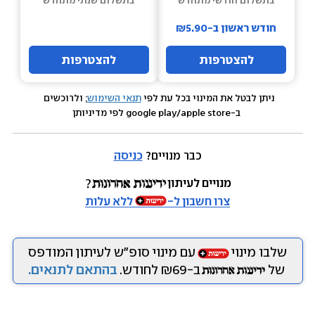
בתשלום חודשי מתחדש
בתשלום שנתי מתחדש
חודש ראשון ב-₪5.90
להצטרפות
להצטרפות
ניתן לבטל את המינוי בכל עת לפי 
תנאי השימוש
; ולרוכשים 
 ב-google play/apple store לפי מדיניותן
כבר מנויים? 
כניסה
מנויים לעיתון
צרו חשבון ל-
ללא עלות
שלבו מינוי
עם מינוי סופ״ש לעיתון המודפס
של
ב-₪69 לחודש.
בהתאם לתנאים.