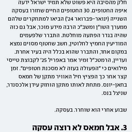
חלק מהסיבה היא פשוט שלא תמיד ישראל ידעה 
איפה החטופים. 30 החטופים החיים שחזרו בעסקה 
השנייה (ינואר-פברואר 24') הביאו למתחקרים שלהם 
ממערך השו"ן ומשב"כ הרבה מידע מוכּר, אבל גם כזה 
שהיה בגדר הפתעה מוחלטת. התברר שלפעמים 
המודיעין החמיץ לחלוטין, חשב שחטוף מסוים נמצא 
במקום אחד, והתברר שהוא בכלל היה בעיר אחרת. 
ועדיין, הרמטכ"ל זמיר אמר באפריל 25' לקבוצת טייסי 
מילואים כי "הפעולה בעזה לא מסכנת חטופים". זמן 
קצר אחר כך הפציץ חיל האוויר מתקן של חמאס 
בחאן-יונס. מתחת לאותו מתקן הוחזק עידן אלכסנדר, 
שניצל בנס. 
שבוע אחרי הוא שוחרר. בעסקה.
3. אבל חמאס לא רוצה עסקה