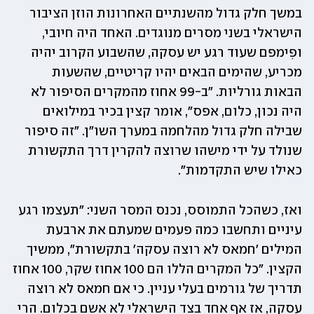
במשך חלק גדול מהשנתיים האחרונות הוזן הציבור 
הישראלי בשני מסרים מנוגדים. האחד היה חיובי, 
ופִימפם שעוד רגע יש עסקה, שהשבוע הקרוב יהיה 
מכריע, שהימים הבאים יהיו קריטיים, שהשעות 
הבאות גורליות. "ב-99 אחוז מהמקרים הסיפור לא 
היה נכון, כלום, אפס", אומר קצין בכיר במילואים 
שבילה חלק גדול מהלחמה במערך השו"ן. "זה סיפור 
שנולד על ידי מישהו שרוצה להקרין דרך התקשורת 
כאילו שיש התקדמות".
ואז, כשהכל התמוסס, נכנס המסר השני: "תעצמו רגע 
עיניים ותחשבו כמה פעמים שמעתם את ארבעת 
המילים 'חמאס לא רוצה עסקה' בתקשורת", ממשיך 
הקצין. "כל המקרים הללו הם 100 אחוז שקר, 100 אחוז 
תדריך של גורמים בעלי עניין. כי אם חמאס לא רוצה 
עסקה, אז אף אחד בצד הישראלי לא אשם בכלום. הרי 