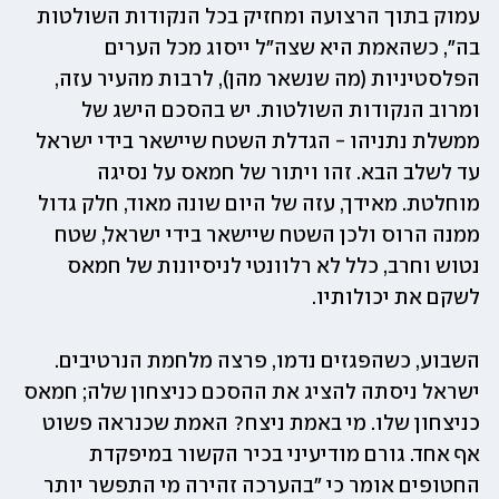
עמוק בתוך הרצועה ומחזיק בכל הנקודות השולטות 
בה", כשהאמת היא שצה"ל ייסוג מכל הערים 
הפלסטיניות (מה שנשאר מהן), לרבות מהעיר עזה, 
ומרוב הנקודות השולטות. יש בהסכם הישג של 
ממשלת נתניהו - הגדלת השטח שיישאר בידי ישראל 
עד לשלב הבא. זהו ויתור של חמאס על נסיגה 
מוחלטת. מאידך, עזה של היום שונה מאוד, חלק גדול 
ממנה הרוס ולכן השטח שיישאר בידי ישראל, שטח 
נטוש וחרב, כלל לא רלוונטי לניסיונות של חמאס 
לשקם את יכולותיו. 
השבוע, כשהפגזים נדמו, פרצה מלחמת הנרטיבים. 
ישראל ניסתה להציג את ההסכם כניצחון שלה; חמאס 
כניצחון שלו. מי באמת ניצח? האמת שכנראה פשוט 
אף אחד. גורם מודיעיני בכיר הקשור במיפקדת 
החטופים אומר כי "בהערכה זהירה מי התפשר יותר 