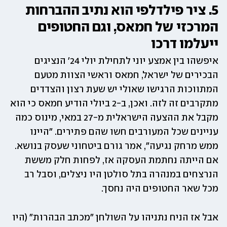
5. ציר פילדלפי הוא נתיב ההברחות 
המרכזי של חמאס, וגם החטופים 
ייעלמו דרכו
איפשהו בין אמצע יוני לתחילת יולי 24' הנציגים 
הבכירים של ישראל, חמאס וראשי הצוות מטעם 
המתווכות הרגישו שאולי יש שעת רצון והצדדים 
מתקרבים זה לזה. ואכן, ב-2 ביולי הודיע חמאס כי הוא 
מקבל את ההצעה הישראלית מ-27 במאי, מינוס כמה 
עניינים שכל המעורבים חשו שהם פתירים. "היינו 
ממש מרחק נגיעה", אמר גורם ביטחוני שעסק בנושא. 
אם הייתה נחתמת העסקה אז, לפחות חלק מששת 
הנרצחים במנהרה בתל סולטן היו ניצלים, וסבל רב 
מכל שאר החטופים היה נחסך.
אבל אז הניח נתניהו על השולחן "מכתב הבהרות" (היו 