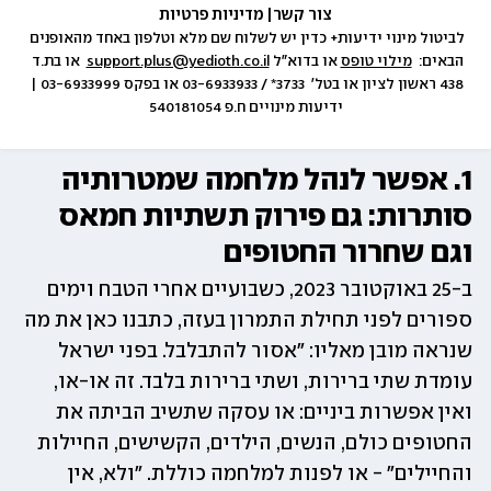
צור קשר
|
 מדיניות פרטיות
לביטול מינוי ידיעות+ כדין יש לשלוח שם מלא וטלפון באחד מהאופנים 
הבאים:  
מילוי טופס
 או בדוא״ל 
support.plus@yedioth.co.il
  או בת.ד 
438 ראשון לציון או בטל׳  3733* / 03-6933933 או בפקס 03-6933999 | 
ידיעות מינויים ח.פ 540181054
1. אפשר לנהל מלחמה שמטרותיה 
סותרות: גם פירוק תשתיות חמאס 
וגם שחרור החטופים
ב-25 באוקטובר 2023, כשבועיים אחרי הטבח וימים 
ספורים לפני תחילת התמרון בעזה, כתבנו כאן את מה 
שנראה מובן מאליו: "אסור להתבלבל. בפני ישראל 
עומדת שתי ברירות, ושתי ברירות בלבד. זה או-או, 
ואין אפשרות ביניים: או עסקה שתשיב הביתה את 
החטופים כולם, הנשים, הילדים, הקשישים, החיילות 
והחיילים" - או לפנות למלחמה כוללת. "ולא, אין 