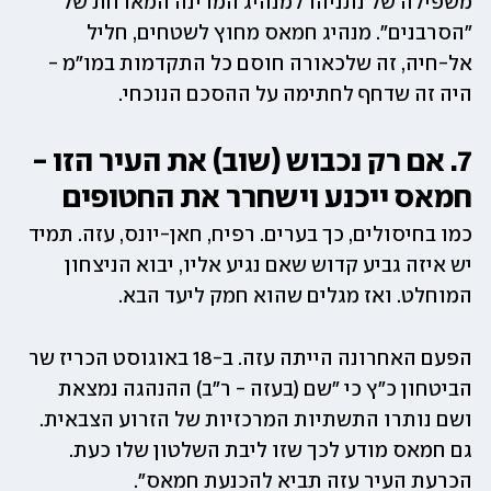
משפילה של נתניהו למנהיג המדינה המארחת של 
"הסרבנים". מנהיג חמאס מחוץ לשטחים, חליל 
אל-חיה, זה שלכאורה חוסם כל התקדמות במו"מ - 
היה זה שדחף לחתימה על ההסכם הנוכחי.
7. אם רק נכבוש (שוב) את העיר הזו - 
חמאס ייכנע וישחרר את החטופים
כמו בחיסולים, כך בערים. רפיח, חאן-יונס, עזה. תמיד 
יש איזה גביע קדוש שאם נגיע אליו, יבוא הניצחון 
המוחלט. ואז מגלים שהוא חמק ליעד הבא. 
הפעם האחרונה הייתה עזה. ב-18 באוגוסט הכריז שר 
הביטחון כ"ץ כי "שם (בעזה - ר"ב) ההנהגה נמצאת 
ושם נותרו התשתיות המרכזיות של הזרוע הצבאית. 
גם חמאס מודע לכך שזו ליבת השלטון שלו כעת. 
הכרעת העיר עזה תביא להכנעת חמאס".