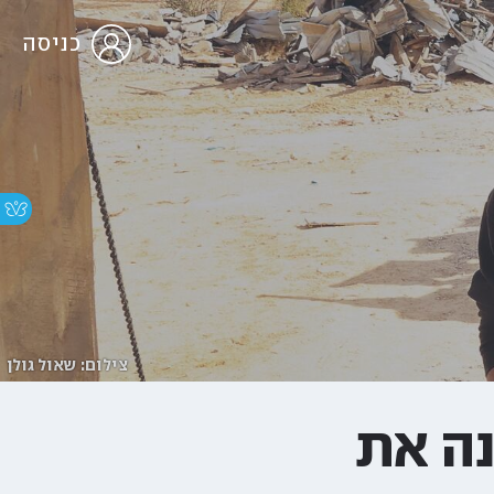
כניסה
צילום: שאול גולן
נה את