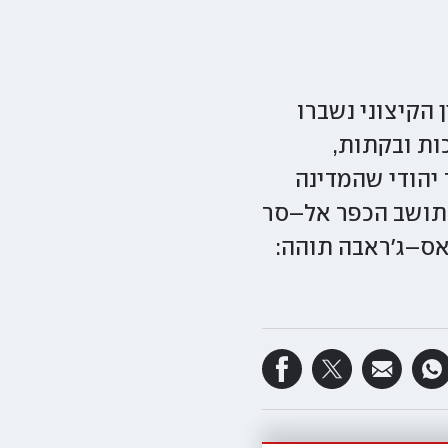
 הקיצוני נשברו
דרי סוכות ובקתות,
 יהודי שהמדינה
 תושב הכפר אל–סר
ריסות לסערה "ביירון" | ופרג' הוואשלה בן ה–90 מראס–ג'ראבה תוהה: