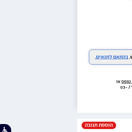
בהתאם לתנאים.
 טופס
 או 
  או בת.ד 438 ראשון לציון או בטל׳  3733* / 03-
הוספת תגובה