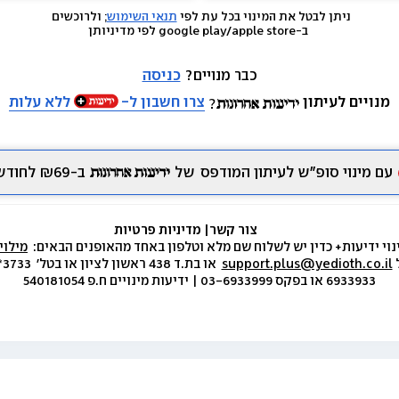
ניתן לבטל את המינוי בכל עת לפי 
תנאי השימוש
; ולרוכשים 
 ב-google play/apple store לפי מדיניותן
כבר מנויים? 
כניסה
מנויים לעיתון
צרו חשבון ל-
ללא עלות
עם מינוי סופ״ש לעיתון המודפס
של
ב-₪69 לחודש.
צור קשר
|
 מדיניות פרטיות
נוי ידיעות+ כדין יש לשלוח שם מלא וטלפון באחד מהאופנים הבאים:  
מילוי
 
support.plus@yedioth.co.il
6933933 או בפקס 03-6933999 | ידיעות מינויים ח.פ 540181054