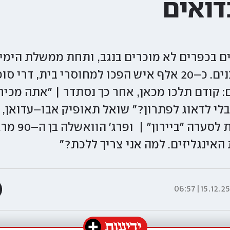
דואים
חיים בכפרים לא מוכרים בנגב, ותחת ממשלת הימין
שם שיאי הריסת מבנים. כ–20 אלף איש הפכו למחוסרי בית, 
 קודם תלכו מכאן, אחר כך נסתדר | "אתה מכיר
בלי לדאוג לפתרון?" שואל תאופיק אבו–עדואן,
הממתין בין הה
האינגליזים. למה אני צריך ללכת?"
15.12.25|06:5