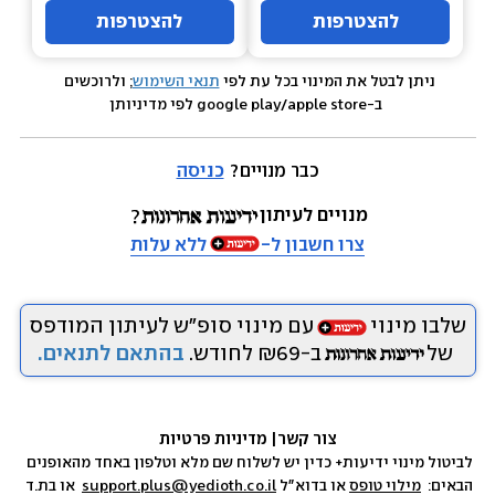
להצטרפות
להצטרפות
ניתן לבטל את המינוי בכל עת לפי 
תנאי השימוש
; ולרוכשים 
 ב-google play/apple store לפי מדיניותן
כבר מנויים? 
כניסה
מנויים לעיתון
צרו חשבון ל-
ללא עלות
שלבו מינוי
עם מינוי סופ״ש לעיתון המודפס
של
ב-₪69 לחודש.
בהתאם לתנאים.
צור קשר
|
 מדיניות פרטיות
לביטול מינוי ידיעות+ כדין יש לשלוח שם מלא וטלפון באחד מהאופנים 
הבאים:  
מילוי טופס
 או בדוא״ל 
support.plus@yedioth.co.il
  או בת.ד 