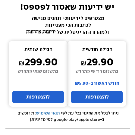
יש ידיעות שאסור לפספס!
מצטרפים ל
ידיעות+ 
ונהנים מגישה 
לכתבות הכי מעניינות 
ולמהדורה הדיגיטלית של 
חבילה  
חודשית
חבילה  
שנתית
299.90
29.90
בתשלום חודשי מתחדש
בתשלום שנתי מתחדש
חודש ראשון ב-₪5.90
להצטרפות
להצטרפות
ניתן לבטל את המינוי בכל עת לפי 
תנאי השימוש
; ולרוכשים 
 ב-google play/apple store לפי מדיניותן