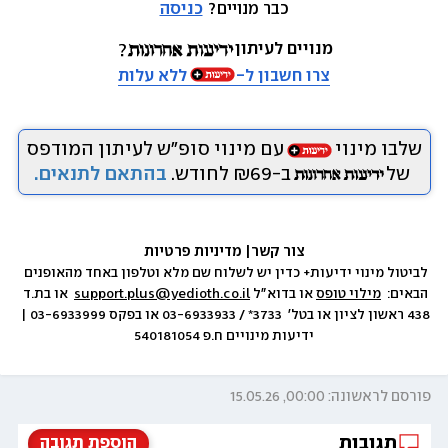
כבר מנויים? 
כניסה
מנויים לעיתון
צרו חשבון ל-
ללא עלות
שלבו מינוי
עם מינוי סופ״ש לעיתון המודפס
של
ב-₪69 לחודש.
בהתאם לתנאים.
צור קשר
|
 מדיניות פרטיות
לביטול מינוי ידיעות+ כדין יש לשלוח שם מלא וטלפון באחד מהאופנים 
הבאים:  
מילוי טופס
 או בדוא״ל 
support.plus@yedioth.co.il
  או בת.ד 
438 ראשון לציון או בטל׳  3733* / 03-6933933 או בפקס 03-6933999 | 
ידיעות מינויים ח.פ 540181054
פורסם לראשונה: 00:00, 15.05.26
תגובות
הוספת תגובה