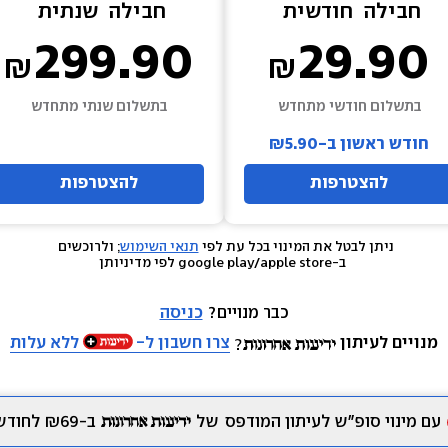
חבילה  
חודשית
חבילה  
שנתית
299.90
29.90
בתשלום חודשי מתחדש
בתשלום שנתי מתחדש
חודש ראשון ב-₪5.90
להצטרפות
להצטרפות
ניתן לבטל את המינוי בכל עת לפי 
תנאי השימוש
; ולרוכשים 
 ב-google play/apple store לפי מדיניותן
כבר מנויים? 
כניסה
מנויים לעיתון
צרו חשבון ל-
ללא עלות
עם מינוי סופ״ש לעיתון המודפס
של
ב-₪69 לחודש.