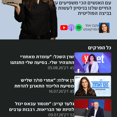
עם האנשים הכי משפיעים על
החיים שלנו בניסיון לעשות סדר
בביצה הפוליטית
עקבו אחר
הפודקאסט
כל הפרקים
שרן השכל: "עומדת מאחורי
התצהיר שלי. בסיעה שלי התנהגו
45 דק'
05.08.26
אליי בנבזיות"
דן אילוז: "אחרי 7/10 שליש
מסיעת הליכוד התארגן להדחת
45 דק'
16.07.26
נתניהו. זה נפל בגלל אגו"
גלעד קריב: "מנסור עבאס יכול
להיות שר הבריאות. רבבות ערבים
52 דק'
09.07.26
יצביעו לדמוקרטים"