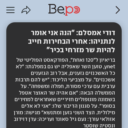
דודי אמסלם: "הנה אני אומר
לנתניהו: אחרי הבחירות חייב
להיות שר מזרחי בכיר"
בריאיון ל"120 ואחת", הפודקאסט הפוליטי של
ynet, טוען השר שאפליה יש גם במפלגתו: "לא
כל האשכנזים גזענים, אבל רוב הגזענים
אשכנזים". על מצביעי הליכוד: "יש להם תרבות
ערבית עם ערכי מסורת, חמלה ומשפחה". על
הממשלה הבאה: "אם אהיה שר האוצר אטפל
בשמונה מונופולים חזיריים שאחראים למחירים
בסופר". על סגנון הדיבור שלו: "אני לא אלים
מילולית. הצד השני גזען ומתנשא" מגישה: מורן
אזולאי עורך: נעם גיל סאונד ועריכה: עדן דוידוב
ונסטיה שוסטר