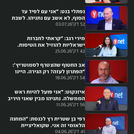
נפתלי בנט: "אני עם לפיד עד
הסוף, לא אשב עם נתניהו. לשבת
52 דק'
03.07.26
תחת איזנקוט? מה שצריך להצלת
המדינה"
מירי רגב: "קראתי לחברות
ישראליות להוזיל את הטיסות.
42 דק'
25.06.26
כשמשתלם אני טסה בזרות"
אב החטוף שהצטרף לסמוטריץ':
"הפתרון לעזה? רק הגירה. היינו
54 דק'
18.06.26
אמורים לגרש אותם"
איזנקוט: "אני פועל להיות ראש
הממשלה. נתניהו מבין שאני היריב
56 דק'
11.06.26
שלו ולא בנט"
רפי בן שטרית רץ לכנסת: "המחנה
הלאומי זה אני. שקואליציית
41 דק'
04.06.26
הטבח תתייבש 5 שנים באופוזיציה"