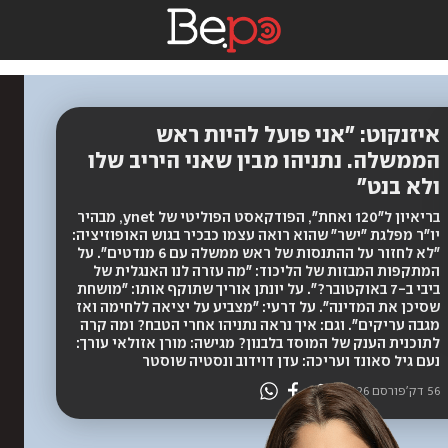
איזנקוט: "אני פועל להיות ראש
הממשלה. נתניהו מבין שאני היריב שלו
ולא בנט"
בריאיון ל"120 ואחת", הפודקאסט הפוליטי של ynet, מבהיר
יו"ר מפלגת "ישר" שהוא רואה עצמו כבכיר בגוש האופוזיציה:
"לא לחזור על ההתנסות של ראש ממשלה עם 6 מנדטים". על
המתקפות המבזות של הליכוד: "מה עזרה לנו האנגלית של
ביבי ב-7 באוקטובר?". על יונתן אוריך שתוקף אותו: "מושחת
שסיכן את המדינה". על דרעי: "מצביע על יציאה ללחימה ואז
מגבה עריקים". וגם: איך נראה נתניהו אחרי הטבח? ומה קרה
לתוכנית הענק של המוסד בלבנון? מגישה: מורן אזולאי עורך:
נעם גיל סאונד ועריכה: עדן דוידוב ונסטיה שוסטר
56 דק'
פורסם
11.06.26