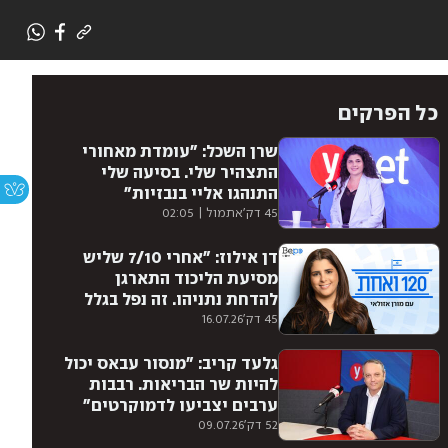
כל הפרקים
שרן השכל: "עומדת מאחורי
התצהיר שלי. בסיעה שלי
התנהגו אליי בנבזיות"
45 דק'
אתמול | 02:05
דן אילוז: "אחרי 7/10 שליש
מסיעת הליכוד התארגן
להדחת נתניהו. זה נפל בגלל
אגו"
45 דק'
16.07.26
גלעד קריב: "מנסור עבאס יכול
להיות שר הבריאות. רבבות
ערבים יצביעו לדמוקרטים"
52 דק'
09.07.26