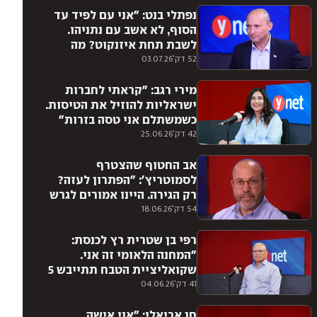
נפתלי בנט: "אני עם לפיד עד
הסוף, לא אשב עם נתניהו.
לשבת תחת איזנקוט? מה
שצריך להצלת המדינה"
52 דק'
03.07.26
מירי רגב: "קראתי לחברות
ישראליות להוזיל את הטיסות.
כשמשתלם אני טסה בזרות"
42 דק'
25.06.26
אב החטוף שהצטרף
לסמוטריץ': "הפתרון לעזה?
רק הגירה. היינו אמורים לגרש
אותם"
54 דק'
18.06.26
רפי בן שטרית רץ לכנסת:
"המחנה הלאומי זה אני.
שקואליציית הטבח תתייבש 5
שנים באופוזיציה"
41 דק'
04.06.26
חן אריאלי: "אני אישה,