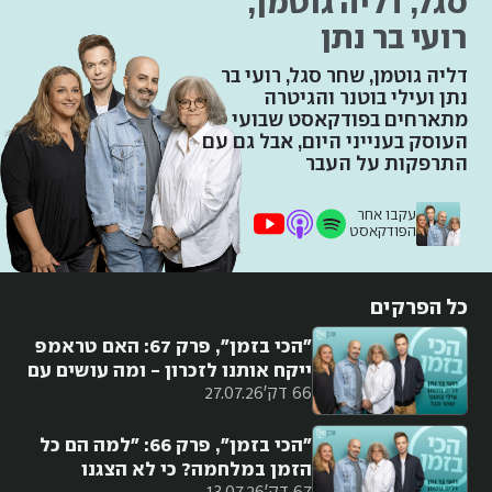
סגל, דליה גוטמן,
רועי בר נתן
דליה גוטמן, שחר סגל, רועי בר
נתן ועילי בוטנר והגיטרה
מתארחים בפודקאסט שבועי
העוסק בענייני היום, אבל גם עם
התרפקות על העבר
עקבו אחר
הפודקאסט
כל הפרקים
"הכי בזמן", פרק 67: האם טראמפ
ייקח אותנו לזכרון - ומה עושים עם
66 דק'
27.07.26
האי וודאות?
"הכי בזמן", פרק 66: "למה הם כל
הזמן במלחמה? כי לא הצגנו