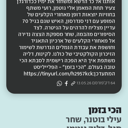
אותנו אל כר הדשא ומשחזר את ימיו ככדורגלן
צעיר תחת המאמן אלי גוטמן, רועי משתף
בחוויות יוצאות דופן מאחורי הקלעים של
המופע עם דני סנדרסון, האיש שגם בגיל 70
עדיין מצליח להדהים על הגיטרה. לצד
הסיפורים מהבמה, שחר מספקת הצצה נדירה
אל מאחורי הקלעים של ארכיון התאגיד
וחושפת את עבודת הנמלים הנדרשת לשימור
הזיכרון הקולקטיבי של כולנו. לקינוח, דליה
משתפת איך היא הפכה רישמית לסבתא הכי
טובה בעולם. ״הכי בזמן״ - הפלייליסט
המתעדכן:https://tinyurl.com/h2957kck
64 דק'
פורסם
13.05.26
הכי בזמן
עילי בוטנר, שחר