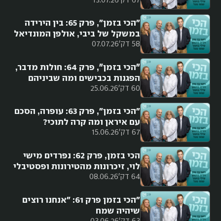
67 דק'
13.07.26
בפניהם אופציה אחרת"
"הכי בזמן", פרק 65: בין הירידה
במשקל של ביבי, אולפן המונדיאל
58 דק'
07.07.26
ולונג'ביטי
״הכי בזמן״, פרק 64: חולות מדבר,
הפגנות בכבישים ומה שביניהם
60 דק'
25.06.26
"הכי בזמן", פרק 63: עופרה, הסכם
עם איראן ומה קרה לתוכי?
67 דק'
15.06.26
הכי בזמן, פרק 62: נפרדים מישי
לוי, זיכרונות מהטירונות ופסטיבלי
64 דק'
08.06.26
הזמר האבודים
"הכי בזמן פרק 61: "אנחנו רוצים
שיהיה שמח