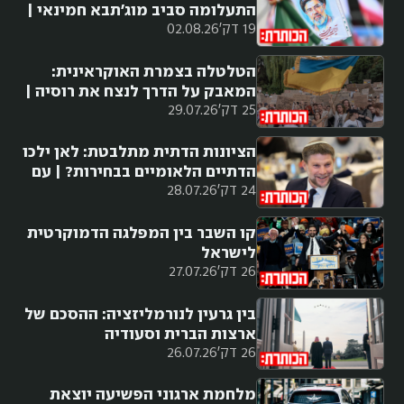
התעלומה סביב מוג'תבא חמינאי |
19 דק'
02.08.26
עם בני סבטי
הטלטלה בצמרת האוקראינית:
המאבק על הדרך לנצח את רוסיה |
25 דק'
29.07.26
עם יאיר נבות
הציונות הדתית מתלבטת: לאן ילכו
הדתיים הלאומיים בבחירות? | עם
24 דק'
28.07.26
עמיחי אתאלי
קו השבר בין המפלגה הדמוקרטית
לישראל
26 דק'
27.07.26
בין גרעין לנורמליזציה: ההסכם של
ארצות הברית וסעודיה
26 דק'
26.07.26
מלחמת ארגוני הפשיעה יוצאת