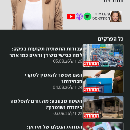
המרכזית
עקבו אחר
הפודקאסט
כל הפרקים
עבודות התשתית תקועות בפקק:
למה כבישי גוש דן נראים כמו אתר
26 דק'
05.08.26
בנייה?
האם אפשר להאמין לסקרי
הבחירות?
24 דק'
04.08.26
השטח מבעבע: מה גורם להסלמה
ביהודה ושומרון?
22 דק'
03.08.26
המנהיג הנעלם של איראן: