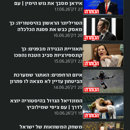
איראן מסבך את גוש הימין | עם
27 דק'
17.06.26
מורן אזולאי
הטריליונר הראשון בהיסטוריה: כך
מאסק כבש את פסגת הכלכלה
20 דק'
16.06.26
העולמית
תאוריית הבגידה מבפנים: כך
קונספירציות סביב הטבח נהפכו
22 דק'
15.06.26
לנשק פוליטי
איום הרחפנים: האתגר שמערכת
הביטחון עדיין לא מצאה לו פתרון
20 דק'
14.06.26
המונדיאל הגדול בהיסטוריה יוצא
לדרך | עם ציפי שמילוביץ
19 דק'
10.06.26
משחק המשוואות של ישראל