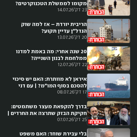
מקומו לממשלת הטכנוקרטים?
23 דק'
14.07.26
הריבית יורדת – אז למה שוק
הנדל"ן עדיין תקוע?
20 דק'
13.07.26
20 שנה אחרי: מה באמת למדנו
ממלחמת לבנון השנייה?
22 דק'
12.07.26
איראן לא מוותרת: האם יש סיכוי
להסכם בסוף המו"מ? | עם דני
17 דק'
08.07.26
סיטרינוביץ
בדרך להקפאת מעצר משתמטים:
חקיקת הבזק שתרצה את החרדים |
25 דק'
07.07.26
עם שילה פריד
בלי עבירת שוחד: האם משפט