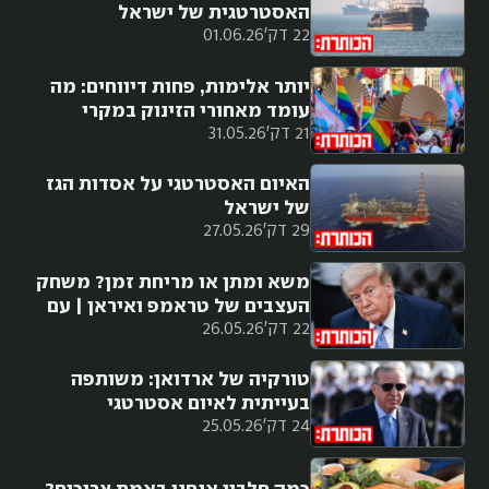
האסטרטגית של ישראל
22 דק'
01.06.26
יותר אלימות, פחות דיווחים: מה
עומד מאחורי הזינוק במקרי
21 דק'
31.05.26
הלהט"בופוביה?
האיום האסטרטגי על אסדות הגז
של ישראל
29 דק'
27.05.26
משא ומתן או מריחת זמן? משחק
העצבים של טראמפ ואיראן | עם
22 דק'
26.05.26
רון בן ישי
טורקיה של ארדואן: משותפה
בעייתית לאיום אסטרטגי
24 דק'
25.05.26