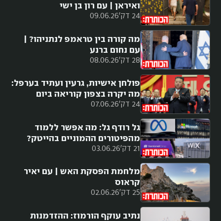
ואיראן | עם רון בן ישי
24 דק'
09.06.26
מה קורה בין טראמפ לנתניהו? |
עם נחום ברנע
28 דק'
08.06.26
פולחן אישיות, גרעין ועתיד בערפל:
מה יקרה בצפון קוריאה ביום
24 דק'
07.06.26
שאחרי קים?
גל רודף גל: מה אפשר ללמוד
מהפיטורים ההמוניים בהייטק?
21 דק'
03.06.26
מלחמת הפסקת האש | עם יאיר
קראוס
25 דק'
02.06.26
נתיב עוקף הורמוז: ההזדמנות