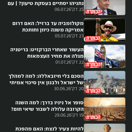
נתניהו יסתיים בעסקת טיעון? | עם
25 דק'
06.07.26
נטעאל בנדל
מקולומביה עד ברזיל: האם דרום
אמריקה משנה כיוון וחותכת
23 דק'
05.07.26
ימינה?
העשור שאחרי הברקזיט: בריטניה
מגלה את מחיר העצמאות
22 דק'
01.07.26
הסכם בלי חיזבאללה: למה למהלך
של ישראל ולבנון אין סיכוי אמיתי
20 דק'
30.06.26
להצליח?
סופר אל ניניו בדרך: למה השנה
הקרובה עלולה לשבור שיאי חום?
19 דק'
29.06.26
להיות צעיר לנצח: האם מהפכת