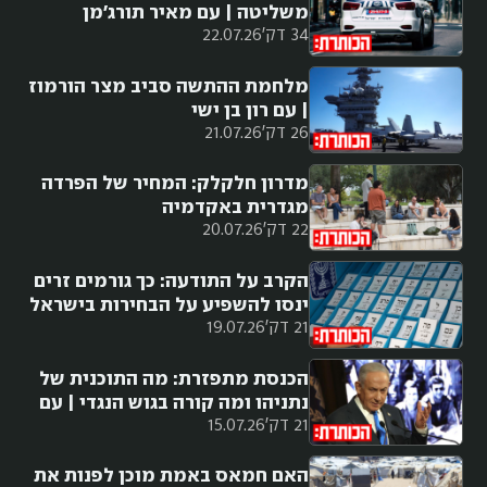
משליטה | עם מאיר תורג'מן
34 דק'
22.07.26
מלחמת ההתשה סביב מצר הורמוז
| עם רון בן ישי
26 דק'
21.07.26
מדרון חלקלק: המחיר של הפרדה
מגדרית באקדמיה
22 דק'
20.07.26
הקרב על התודעה: כך גורמים זרים
ינסו להשפיע על הבחירות בישראל
21 דק'
19.07.26
הכנסת מתפזרת: מה התוכנית של
נתניהו ומה קורה בגוש הנגדי | עם
21 דק'
15.07.26
מורן אזולאי
האם חמאס באמת מוכן לפנות את