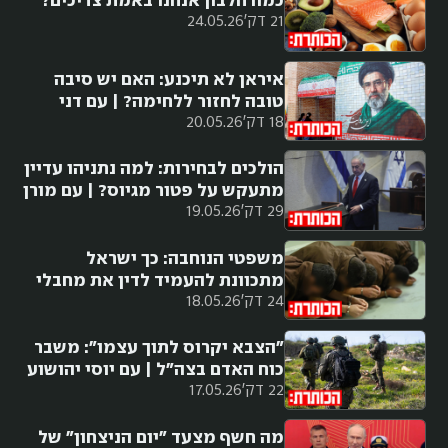
כמה חלבון אנחנו באמת צריכים?
21 דק'
24.05.26
איראן לא תיכנע: האם יש סיבה
טובה לחזור ללחימה? | עם דני
18 דק'
20.05.26
סיטרינוביץ
הולכים לבחירות: למה נתניהו עדיין
מתעקש על פטור מגיוס? | עם מורן
29 דק'
19.05.26
אזולאי
משפטי הנוחבה: כך ישראל
מתכוונת להעמיד לדין את מחבלי
24 דק'
18.05.26
7 באוקטובר
"הצבא יקרוס לתוך עצמו": משבר
כוח האדם בצה"ל | עם יוסי יהושוע
22 דק'
17.05.26
מה חשף מצעד "יום הניצחון" של