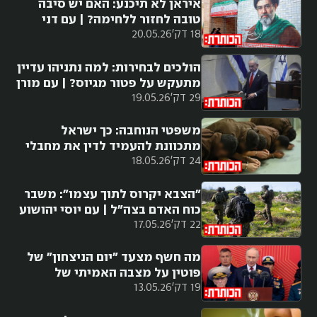
איראן לא תיכנע: האם יש סיבה
טובה לחזור ללחימה? | עם דני
18 דק'
20.05.26
סיטרינוביץ
הולכים לבחירות: למה נתניהו עדיין
מתעקש על פטור מגיוס? | עם מורן
29 דק'
19.05.26
אזולאי
משפטי הנוחבה: כך ישראל
מתכוונת להעמיד לדין את מחבלי
24 דק'
18.05.26
7 באוקטובר
"הצבא יקרוס לתוך עצמו": משבר
כוח האדם בצה"ל | עם יוסי יהושוע
22 דק'
17.05.26
מה חשף מצעד "יום הניצחון" של
פוטין על מצבה האמיתי של
19 דק'
13.05.26
רוסיה?