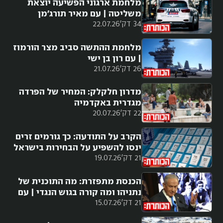
מלחמת ארגוני הפשיעה יוצאת
משליטה | עם מאיר תורג'מן
34 דק'
22.07.26
מלחמת ההתשה סביב מצר הורמוז
| עם רון בן ישי
26 דק'
21.07.26
מדרון חלקלק: המחיר של הפרדה
מגדרית באקדמיה
22 דק'
20.07.26
הקרב על התודעה: כך גורמים זרים
ינסו להשפיע על הבחירות בישראל
21 דק'
19.07.26
הכנסת מתפזרת: מה התוכנית של
נתניהו ומה קורה בגוש הנגדי | עם
21 דק'
15.07.26
מורן אזולאי