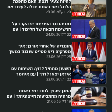
להיות צעיר לנצח: האם מהפכת
הלונג׳ביטי באמת יכולה לעצור את
20 דק'
28.06.26
הזיקנה?
נתניהו נגד הפריימריז: הקרב על
הרשימה הבאה של הליכוד | עם
22 דק'
24.06.26
יובל קרני
הונגריה של אחרי אורבן: איך
מפרקים דיפ סטייט שנבנה במשך
25 דק'
23.06.26
עשור וחצי?
השעון מתחיל לרוץ: השיחות עם
איראן יצאו לדרך | עם איתמר
22 דק'
22.06.26
אייכנר
המגן שהפך לחרב: מי באמת
מרוויח מהתביעות הייצוגיות? | עם
19 דק'
21.06.26
אביר קארה