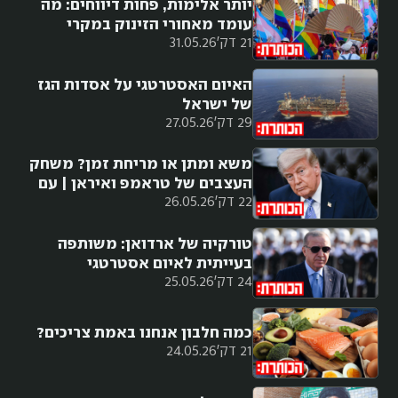
יותר אלימות, פחות דיווחים: מה
עומד מאחורי הזינוק במקרי
21 דק'
31.05.26
הלהט"בופוביה?
האיום האסטרטגי על אסדות הגז
של ישראל
29 דק'
27.05.26
משא ומתן או מריחת זמן? משחק
העצבים של טראמפ ואיראן | עם
22 דק'
26.05.26
רון בן ישי
טורקיה של ארדואן: משותפה
בעייתית לאיום אסטרטגי
24 דק'
25.05.26
כמה חלבון אנחנו באמת צריכים?
21 דק'
24.05.26