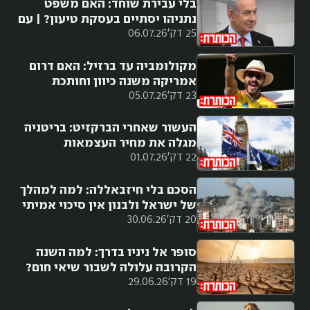
בלי עבירת שוחד: האם משפט
נתניהו יסתיים בעסקת טיעון? | עם
25 דק'
06.07.26
נטעאל בנדל
מקולומביה עד ברזיל: האם דרום
אמריקה משנה כיוון וחותכת
23 דק'
05.07.26
ימינה?
העשור שאחרי הברקזיט: בריטניה
מגלה את מחיר העצמאות
22 דק'
01.07.26
הסכם בלי חיזבאללה: למה למהלך
של ישראל ולבנון אין סיכוי אמיתי
20 דק'
30.06.26
להצליח?
סופר אל ניניו בדרך: למה השנה
הקרובה עלולה לשבור שיאי חום?
19 דק'
29.06.26