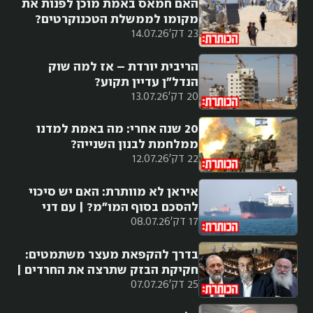
האם חמאס באמת מוכן לפנות את
מקומו לממשלת הטכנוקרטים?
23 דק'
14.07.26
הריבית יורדת – אז למה שוק
הנדל"ן עדיין תקוע?
20 דק'
13.07.26
20 שנה אחרי: מה באמת למדנו
ממלחמת לבנון השנייה?
22 דק'
12.07.26
איראן לא מוותרת: האם יש סיכוי
להסכם בסוף המו"מ? | עם דני
17 דק'
08.07.26
סיטרינוביץ
בדרך להקפאת מעצר משתמטים:
חקיקת הבזק שתרצה את החרדים |
25 דק'
07.07.26
עם שילה פריד