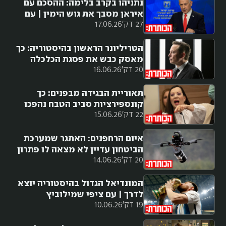
נתניהו בקרב בלימה: ההסכם עם
איראן מסבך את גוש הימין | עם
27 דק'
17.06.26
מורן אזולאי
הטריליונר הראשון בהיסטוריה: כך
מאסק כבש את פסגת הכלכלה
20 דק'
16.06.26
העולמית
תאוריית הבגידה מבפנים: כך
קונספירציות סביב הטבח נהפכו
22 דק'
15.06.26
לנשק פוליטי
איום הרחפנים: האתגר שמערכת
הביטחון עדיין לא מצאה לו פתרון
20 דק'
14.06.26
המונדיאל הגדול בהיסטוריה יוצא
לדרך | עם ציפי שמילוביץ
19 דק'
10.06.26