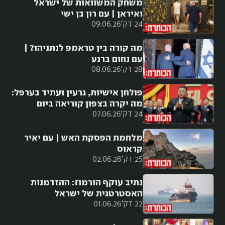
משחק המשוואות של ישראל
ואיראן | עם רון בן ישי
24 דק'
09.06.26
מה קורה בין טראמפ לנתניהו? |
עם נחום ברנע
28 דק'
08.06.26
פולחן אישיות, גרעין ועתיד בערפל:
מה יקרה בצפון קוריאה ביום
24 דק'
07.06.26
שאחרי קים?
מלחמת הפסקת האש | עם יאיר
קראוס
25 דק'
02.06.26
נתיב עוקף הורמוז: ההזדמנות
האסטרטגית של ישראל
22 דק'
01.06.26