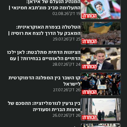
המנהיג הנעלם של איראן:
התעלומה סביב מוג'תבא חמינאי |
19 דק'
02.08.26
עם בני סבטי
הטלטלה בצמרת האוקראינית:
המאבק על הדרך לנצח את רוסיה |
25 דק'
29.07.26
עם יאיר נבות
הציונות הדתית מתלבטת: לאן ילכו
הדתיים הלאומיים בבחירות? | עם
24 דק'
28.07.26
עמיחי אתאלי
קו השבר בין המפלגה הדמוקרטית
לישראל
26 דק'
27.07.26
בין גרעין לנורמליזציה: ההסכם של
ארצות הברית וסעודיה
26 דק'
26.07.26