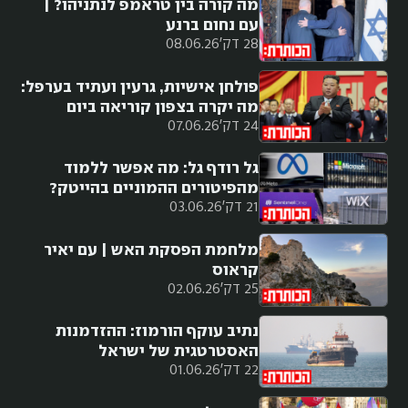
מה קורה בין טראמפ לנתניהו? |
עם נחום ברנע
28 דק'
08.06.26
פולחן אישיות, גרעין ועתיד בערפל:
מה יקרה בצפון קוריאה ביום
24 דק'
07.06.26
שאחרי קים?
גל רודף גל: מה אפשר ללמוד
מהפיטורים ההמוניים בהייטק?
21 דק'
03.06.26
מלחמת הפסקת האש | עם יאיר
קראוס
25 דק'
02.06.26
נתיב עוקף הורמוז: ההזדמנות
האסטרטגית של ישראל
22 דק'
01.06.26