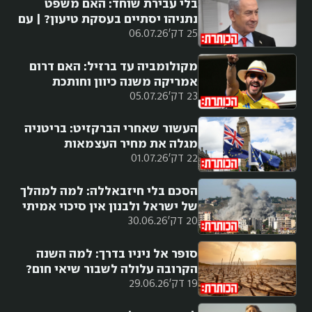
בלי עבירת שוחד: האם משפט
נתניהו יסתיים בעסקת טיעון? | עם
25 דק'
06.07.26
נטעאל בנדל
מקולומביה עד ברזיל: האם דרום
אמריקה משנה כיוון וחותכת
23 דק'
05.07.26
ימינה?
העשור שאחרי הברקזיט: בריטניה
מגלה את מחיר העצמאות
22 דק'
01.07.26
הסכם בלי חיזבאללה: למה למהלך
של ישראל ולבנון אין סיכוי אמיתי
20 דק'
30.06.26
להצליח?
סופר אל ניניו בדרך: למה השנה
הקרובה עלולה לשבור שיאי חום?
19 דק'
29.06.26