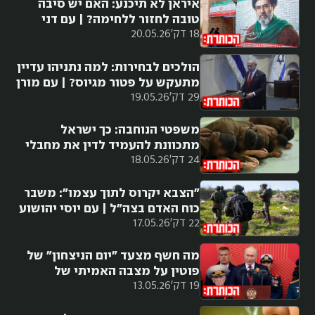
איראן לא תיכנע: האם יש סיבה
טובה לחזור ללחימה? | עם דני
18 דק'
20.05.26
סיטרינוביץ
הולכים לבחירות: למה נתניהו עדיין
מתעקש על פטור מגיוס? | עם מורן
29 דק'
19.05.26
אזולאי
משפטי הנוחבה: כך ישראל
מתכוונת להעמיד לדין את מחבלי
24 דק'
18.05.26
7 באוקטובר
"הצבא יקרוס לתוך עצמו": משבר
כוח האדם בצה"ל | עם יוסי יהושוע
22 דק'
17.05.26
מה חשף מצעד "יום הניצחון" של
פוטין על מצבה האמיתי של
19 דק'
13.05.26
רוסיה?