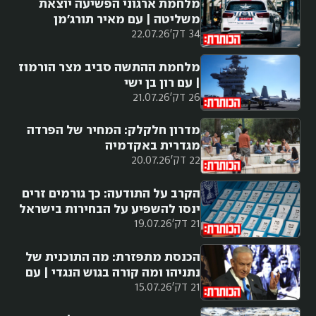
מלחמת ארגוני הפשיעה יוצאת
משליטה | עם מאיר תורג'מן
34 דק'
22.07.26
מלחמת ההתשה סביב מצר הורמוז
| עם רון בן ישי
26 דק'
21.07.26
מדרון חלקלק: המחיר של הפרדה
מגדרית באקדמיה
22 דק'
20.07.26
הקרב על התודעה: כך גורמים זרים
ינסו להשפיע על הבחירות בישראל
21 דק'
19.07.26
הכנסת מתפזרת: מה התוכנית של
נתניהו ומה קורה בגוש הנגדי | עם
21 דק'
15.07.26
מורן אזולאי