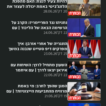
להיות צעיר לנצח: האם מהפכת
הלונג׳ביטי באמת יכולה לעצור את
20 דק'
28.06.26
הזיקנה?
נתניהו נגד הפריימריז: הקרב על
הרשימה הבאה של הליכוד | עם
22 דק'
24.06.26
יובל קרני
הונגריה של אחרי אורבן: איך
מפרקים דיפ סטייט שנבנה במשך
25 דק'
23.06.26
עשור וחצי?
השעון מתחיל לרוץ: השיחות עם
איראן יצאו לדרך | עם איתמר
22 דק'
22.06.26
אייכנר
המגן שהפך לחרב: מי באמת
מרוויח מהתביעות הייצוגיות? | עם
19 דק'
21.06.26
אביר קארה