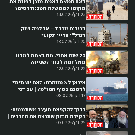
האם חמאס באמת מוכן לפנות את
מקומו לממשלת הטכנוקרטים?
23 דק'
14.07.26
הריבית יורדת – אז למה שוק
הנדל"ן עדיין תקוע?
20 דק'
13.07.26
20 שנה אחרי: מה באמת למדנו
ממלחמת לבנון השנייה?
22 דק'
12.07.26
איראן לא מוותרת: האם יש סיכוי
להסכם בסוף המו"מ? | עם דני
17 דק'
08.07.26
סיטרינוביץ
בדרך להקפאת מעצר משתמטים:
חקיקת הבזק שתרצה את החרדים |
25 דק'
07.07.26
עם שילה פריד