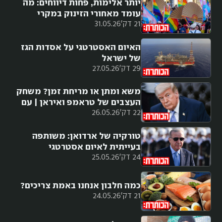
יותר אלימות, פחות דיווחים: מה
עומד מאחורי הזינוק במקרי
21 דק'
31.05.26
הלהט"בופוביה?
האיום האסטרטגי על אסדות הגז
של ישראל
29 דק'
27.05.26
משא ומתן או מריחת זמן? משחק
העצבים של טראמפ ואיראן | עם
22 דק'
26.05.26
רון בן ישי
טורקיה של ארדואן: משותפה
בעייתית לאיום אסטרטגי
24 דק'
25.05.26
כמה חלבון אנחנו באמת צריכים?
21 דק'
24.05.26