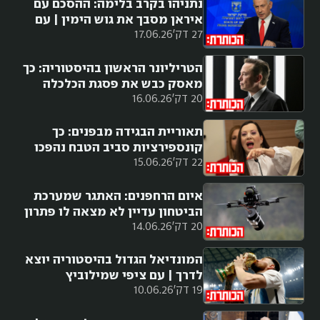
נתניהו בקרב בלימה: ההסכם עם
איראן מסבך את גוש הימין | עם
27 דק'
17.06.26
מורן אזולאי
הטריליונר הראשון בהיסטוריה: כך
מאסק כבש את פסגת הכלכלה
20 דק'
16.06.26
העולמית
תאוריית הבגידה מבפנים: כך
קונספירציות סביב הטבח נהפכו
22 דק'
15.06.26
לנשק פוליטי
איום הרחפנים: האתגר שמערכת
הביטחון עדיין לא מצאה לו פתרון
20 דק'
14.06.26
המונדיאל הגדול בהיסטוריה יוצא
לדרך | עם ציפי שמילוביץ
19 דק'
10.06.26