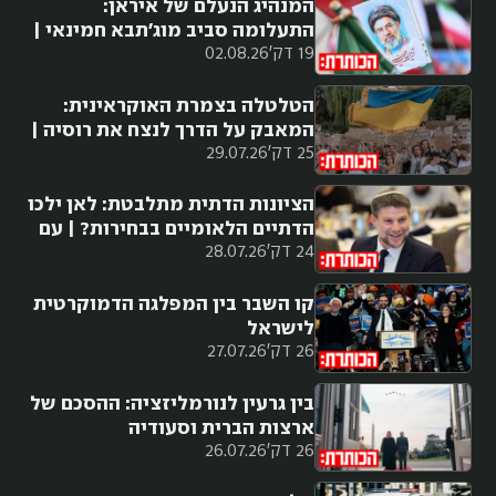
המנהיג הנעלם של איראן:
התעלומה סביב מוג'תבא חמינאי |
19 דק'
02.08.26
עם בני סבטי
הטלטלה בצמרת האוקראינית:
המאבק על הדרך לנצח את רוסיה |
25 דק'
29.07.26
עם יאיר נבות
הציונות הדתית מתלבטת: לאן ילכו
הדתיים הלאומיים בבחירות? | עם
24 דק'
28.07.26
עמיחי אתאלי
קו השבר בין המפלגה הדמוקרטית
לישראל
26 דק'
27.07.26
בין גרעין לנורמליזציה: ההסכם של
ארצות הברית וסעודיה
26 דק'
26.07.26