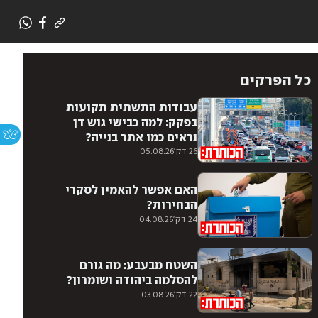
כל הפרקים
עבודות התשתית תקועות
בפקק: למה כבישי גוש דן
נראים כמו אתר בנייה?
26 דק'
05.08.26
האם אפשר להאמין לסקרי
הבחירות?
24 דק'
04.08.26
השטח מבעבע: מה גורם
להסלמה ביהודה ושומרון?
22 דק'
03.08.26