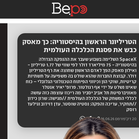
הטריליונר הראשון בהיסטוריה: כך מאסק
כבש את פסגת הכלכלה העולמית
SpaceX השלימה בשבוע שעבר את ההנפקה הגדולה
בהיסטוריה - 75 מיליארד דולר לפי שווי של 1.77 טריליון -
ואילון מאסק הפך לאדם הראשון שחוצה את רף הטריליון
דולר. קבוצת החברות שהוא שולט בה משפיעה על תשתיות
קריטיות, שוקי הון וכיווני הפיתוח הטכנולוגי הגלובלי – כוח
שאינו נשלט על ידי אף רגולטור. פרופ' יאיר אנטלר
מאוניברסיטת תל אביב יסביר מה ריכוז עוצמה כזה עושה
לכללי המשחק של הכלכלה העולמית //מגישה: שרון כידון
//תחקיר, עריכה והפקה: נסטיה שוסטר, עדן דוידוב וגילעד
רוסק
20 דק'
פורסם
16.06.26