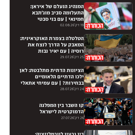
המנהיג הנעלם של איראן:
התעלומה סביב מוג'תבא
חמינאי | עם בני סבטי
19 דק'
02.08.26
הטלטלה בצמרת האוקראינית:
המאבק על הדרך לנצח את
רוסיה | עם יאיר נבות
25 דק'
29.07.26
הציונות הדתית מתלבטת: לאן
ילכו הדתיים הלאומיים
בבחירות? | עם עמיחי אתאלי
24 דק'
28.07.26
קו השבר בין המפלגה
הדמוקרטית לישראל
26 דק'
27.07.26
בין גרעין לנורמליזציה: