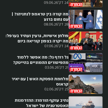
24 דק'
09.06.26
מה קורה בין טראמפ לנתניהו? |
עם נחום ברנע
28 דק'
08.06.26
פולחן אישיות, גרעין ועתיד בערפל:
מה יקרה בצפון קוריאה ביום
24 דק'
07.06.26
שאחרי קים?
גל רודף גל: מה אפשר ללמוד
מהפיטורים ההמוניים בהייטק?
21 דק'
03.06.26
מלחמת הפסקת האש | עם יאיר
קראוס
25 דק'
02.06.26
נתיב עוקף הורמוז: ההזדמנות
האסטרטגית של ישראל