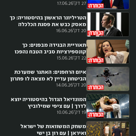
27 דק'
17.06.26
מורן אזולאי
הטריליונר הראשון בהיסטוריה: כך
מאסק כבש את פסגת הכלכלה
20 דק'
16.06.26
העולמית
תאוריית הבגידה מבפנים: כך
קונספירציות סביב הטבח נהפכו
22 דק'
15.06.26
לנשק פוליטי
איום הרחפנים: האתגר שמערכת
הביטחון עדיין לא מצאה לו פתרון
20 דק'
14.06.26
המונדיאל הגדול בהיסטוריה יוצא
לדרך | עם ציפי שמילוביץ
19 דק'
10.06.26
משחק המשוואות של ישראל
ואיראן | עם רון בן ישי