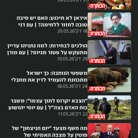
21 דק'
24.05.26
איראן לא תיכנע: האם יש סיבה
טובה לחזור ללחימה? | עם דני
18 דק'
20.05.26
סיטרינוביץ
הולכים לבחירות: למה נתניהו עדיין
מתעקש על פטור מגיוס? | עם מורן
29 דק'
19.05.26
אזולאי
משפטי הנוחבה: כך ישראל
מתכוונת להעמיד לדין את מחבלי
24 דק'
18.05.26
7 באוקטובר
"הצבא יקרוס לתוך עצמו": משבר
כוח האדם בצה"ל | עם יוסי יהושוע
22 דק'
17.05.26
מה חשף מצעד "יום הניצחון" של
פוטין על מצבה האמיתי של