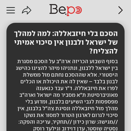
הסכם בלי חיזבאללה: למה למהלך
של ישראל ולבנון אין סיכוי אמיתי
להצליח?
בסוף השבוע הכריזה ארה"ב על הסכם מסגרת
בין ישראל ללבנון, ונתניהו מיהר להציגו כהישג
היסטורי. אלא שההסכם נחתם מול ממשלת
לבנון בלבד – שאין לה את היכולת או הכלים
לפרז את חיזבאללה. ד"ר עבד כנאענה
מאוניברסיטת ת"א מסביר מה ישראל וארה"ב
מפספסות לגבי השיעים בלבנון, ומדוע בלי
מהלך מול חיזבאללה ונסיגת צה"ל בלבנון, אין
סיכוי לגרום לארגון הטרור למסור את נשקו
//מגישה: שרון כידון //תחקיר, עריכה והפקה:
נסטיה שוסטר, עדן דוידוב וגילעד רוסק