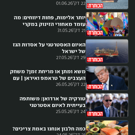
22 דק'
01.06.26
יותר אלימות, פחות דיווחים: מה
עומד מאחורי הזינוק במקרי
21 דק'
31.05.26
הלהט"בופוביה?
האיום האסטרטגי על אסדות הגז
של ישראל
29 דק'
27.05.26
משא ומתן או מריחת זמן? משחק
העצבים של טראמפ ואיראן | עם
22 דק'
26.05.26
רון בן ישי
טורקיה של ארדואן: משותפה
בעייתית לאיום אסטרטגי
24 דק'
25.05.26
כמה חלבון אנחנו באמת צריכים?