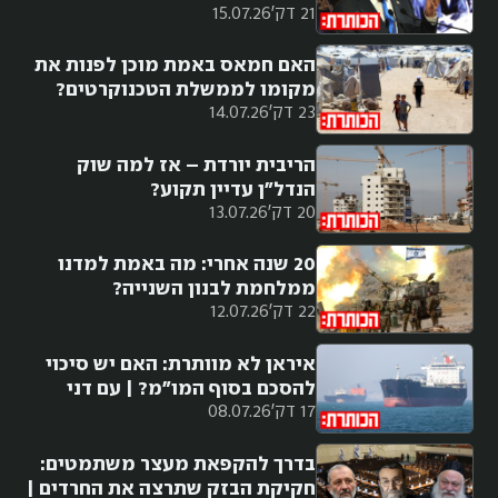
21 דק'
15.07.26
מורן אזולאי
האם חמאס באמת מוכן לפנות את
מקומו לממשלת הטכנוקרטים?
23 דק'
14.07.26
הריבית יורדת – אז למה שוק
הנדל"ן עדיין תקוע?
20 דק'
13.07.26
20 שנה אחרי: מה באמת למדנו
ממלחמת לבנון השנייה?
22 דק'
12.07.26
איראן לא מוותרת: האם יש סיכוי
להסכם בסוף המו"מ? | עם דני
17 דק'
08.07.26
סיטרינוביץ
בדרך להקפאת מעצר משתמטים:
חקיקת הבזק שתרצה את החרדים |