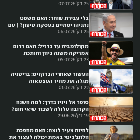
25 דק'
07.07.26
עם שילה פריד
בלי עבירת שוחד: האם משפט
נתניהו יסתיים בעסקת טיעון? | עם
25 דק'
06.07.26
נטעאל בנדל
מקולומביה עד ברזיל: האם דרום
אמריקה משנה כיוון וחותכת
23 דק'
05.07.26
ימינה?
העשור שאחרי הברקזיט: בריטניה
מגלה את מחיר העצמאות
22 דק'
01.07.26
סופר אל ניניו בדרך: למה השנה
הקרובה עלולה לשבור שיאי חום?
19 דק'
29.06.26
להיות צעיר לנצח: האם מהפכת
הלונג׳ביטי באמת יכולה לעצור את