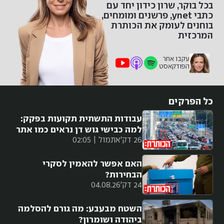
בכל בוקר, שרון כידון יחד עם
כתבי ynet, פרשנים ומומחים,
בוחנים לעומק את הכותרת
המרכזית
עקבו אחר
הפודקאסט
כל הפרקים
עבודות התשתית תקועות בפקק:
למה כבישי גוש דן נראים כמו אתר
26 דק'
אתמול | 02:05
בנייה?
האם אפשר להאמין לסקרי
הבחירות?
24 דק'
04.08.26
השטח מבעבע: מה גורם להסלמה
ביהודה ושומרון?