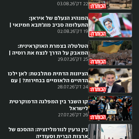
22 דק'
03.08.26
המנהיג הנעלם של איראן:
התעלומה סביב מוג'תבא חמינאי |
19 דק'
02.08.26
עם בני סבטי
הטלטלה בצמרת האוקראינית:
המאבק על הדרך לנצח את רוסיה |
25 דק'
29.07.26
עם יאיר נבות
הציונות הדתית מתלבטת: לאן ילכו
הדתיים הלאומיים בבחירות? | עם
24 דק'
28.07.26
עמיחי אתאלי
קו השבר בין המפלגה הדמוקרטית
לישראל
26 דק'
27.07.26
בין גרעין לנורמליזציה: ההסכם של
ארצות הברית וסעודיה