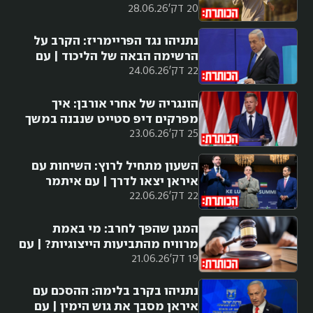
20 דק'
28.06.26
הזיקנה?
נתניהו נגד הפריימריז: הקרב על
הרשימה הבאה של הליכוד | עם
22 דק'
24.06.26
יובל קרני
הונגריה של אחרי אורבן: איך
מפרקים דיפ סטייט שנבנה במשך
25 דק'
23.06.26
עשור וחצי?
השעון מתחיל לרוץ: השיחות עם
איראן יצאו לדרך | עם איתמר
22 דק'
22.06.26
אייכנר
המגן שהפך לחרב: מי באמת
מרוויח מהתביעות הייצוגיות? | עם
19 דק'
21.06.26
אביר קארה
נתניהו בקרב בלימה: ההסכם עם
איראן מסבך את גוש הימין | עם