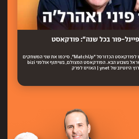
יינל-פור בכל שנה": פודקאסט
אחרי ששתי התל-אביביות ניצחו ביורוליג, פיני ואהרל'ה נפגשו לפודקאסט הכדורסל "MatchUp", סיכמו את שני המשחקים
יחד עם שחקן העבר ציון קובה והתכוננו לחזרת המשחקים לישראל בשבוע הבא. הפודקאסט המצולם, בשיתוף אולפני bizi