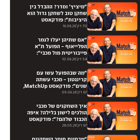
"מיציץ' ומדר? ההבדל בין
שחקן טוב לשחקן גדול הוא
היציבות": פודקאסט
MatchUp, פרק 43
70 דק'
16.06.26
"אם שתיהן יעלו לגמר
הפלייאוף - הפועל ת"א
פייבוריטית מול מכבי":
פודקאסט MatchUp, פרק 42
54 דק'
10.06.26
"מה שבהפועל עשו עם
קרינגטון - מכבי עשתה
שנים": פודקאסט MatchUp,
פרק 41
67 דק'
09.06.26
איך השחקנים של מכבי
הולכים לישון בלילה? איפה
הכבוד שלהם?": פודקאסט
MatchUp,
67 דק'
28.05.26
"מבחינת חומר השחקנים,