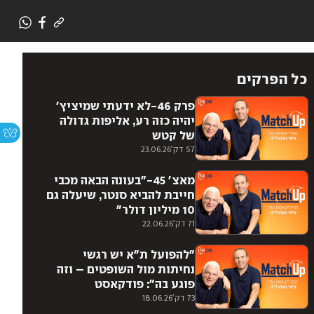
כל הפרקים
פרק 46-לא ידעתי שמיציץ'
יהיה כזה רע, אליפות גדולה
של קטש
57 דק'
23.06.26
מאצ׳ 45-"בעונה הבאה מכבי
חייבת להביא סנטר, שיעלה גם
10 מיליון דולר"
71 דק'
22.06.26
״להפועל ת"א יש רגשי
נחיתות מול השופטים – וזה
פוגע בה״: פודקאסט
MatchUp, פרק 44
73 דק'
18.06.26