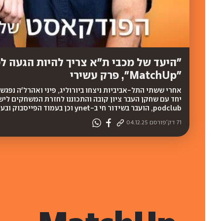
"היעד של מכבי ת"א צריך להיות הגעה לפ
"MatchUp", פרק עשירי
podclub, הועבר בשידור חי ב-ynet וכן בעמוד הפייסבוק ובערוץ היוטיוב של ynet | האזינו לפרק
71 דק'
פורסם
04.12.25