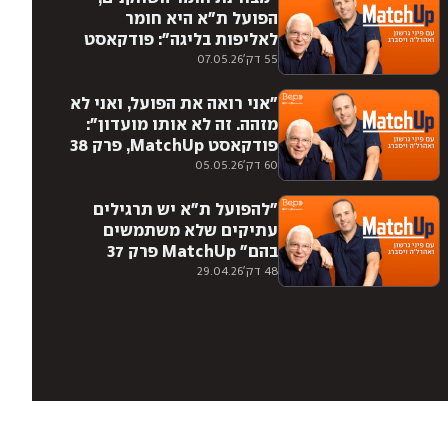
הפועל ת"א היא חומר
לאליפות בליגה": פודקאסט
MATCHUP
55 דק'
07.05.26
"אני רואה את הפועל, ואני לא
מזהה. זה לא אותו מועדון":
פודקאסט MatchUp, פרק 38
60 דק'
05.05.26
"להפועל ת"א יש תרגילים
עתיקים שלא משתמשים
בהם" MatchUp פרק 37
48 דק'
29.04.26