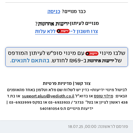
כבר מנויים? 
כניסה
מנויים לעיתון
צרו חשבון ל-
ללא עלות
שלבו מינוי
עם מינוי סופ״ש לעיתון המודפס
של
ב-₪69 לחודש.
בהתאם לתנאים.
צור קשר
|
 מדיניות פרטיות
לביטול מינוי ידיעות+ כדין יש לשלוח שם מלא וטלפון באחד מהאופנים 
הבאים:  
מילוי טופס
 או בדוא״ל 
support.plus@yedioth.co.il
  או בת.ד 
438 ראשון לציון או בטל׳  3733* / 03-6933933 או בפקס 03-6933999 | 
ידיעות מינויים ח.פ 540181054
פורסם לראשונה: 00:00, 18.07.25