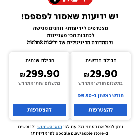
יש ידיעות שאסור לפספס!
מצטרפים ל
ידיעות+ 
ונהנים מגישה 
לכתבות הכי מעניינות 
ולמהדורה הדיגיטלית של 
חבילה  
חודשית
חבילה  
שנתית
299.90
29.90
בתשלום חודשי מתחדש
בתשלום שנתי מתחדש
חודש ראשון ב-₪5.90
להצטרפות
להצטרפות
ניתן לבטל את המינוי בכל עת לפי 
תנאי השימוש
; ולרוכשים 
 ב-google play/apple store לפי מדיניותן