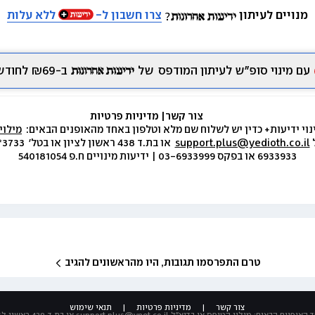
מנויים לעיתון
צרו חשבון ל-
ללא עלות
עם מינוי סופ״ש לעיתון המודפס
של
ב-₪69 לחודש.
צור קשר
|
 מדיניות פרטיות
נוי ידיעות+ כדין יש לשלוח שם מלא וטלפון באחד מהאופנים הבאים:  
מילוי
 
support.plus@yedioth.co.il
6933933 או בפקס 03-6933999 | ידיעות מינויים ח.פ 540181054
טרם התפרסמו תגובות, היו מהראשונים להגיב
צור קשר
|
מדיניות פרטיות
|
תנאי שימוש