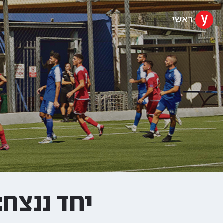
ראשי
יחד ננצח: