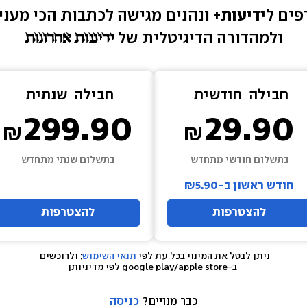
ים ל
ידיעות+ 
ונהנים מגישה 
לכתבות הכי מעניי
ולמהדורה הדיגיטלית של 
חבילה  
חודשית
חבילה  
שנתית
299.90
29.90
בתשלום חודשי מתחדש
בתשלום שנתי מתחדש
חודש ראשון ב-₪5.90
להצטרפות
להצטרפות
ניתן לבטל את המינוי בכל עת לפי 
תנאי השימוש
; ולרוכשים 
 ב-google play/apple store לפי מדיניותן
כבר מנויים? 
כניסה