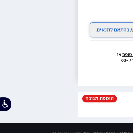
בהתאם לתנאים.
 טופס
 או 
  או בת.ד 438 ראשון לציון או בטל׳  3733* / 03-
הוספת תגובה