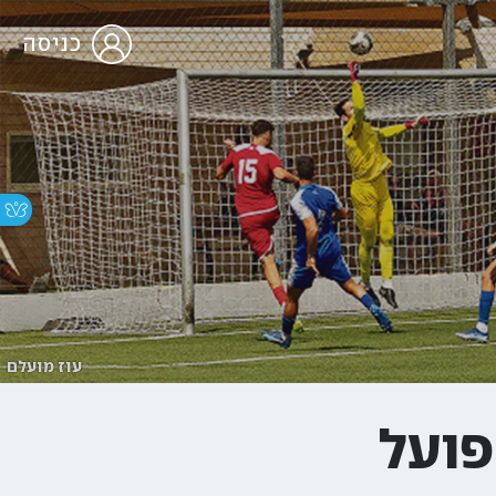
כניסה
עוז מועלם
פועל