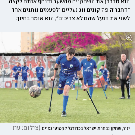
הוא מדרבן את השחקנים מהשער ודוחף אותם לקצה. 
״החבר'ה פה קונים זוג נעליים ולפעמים נותנים אחד 
לשני את הנעל שהם לא צריכים״, הוא אומר בחיוך.
(
צילום: עוז 
יניר, שחקן נבחרת ישראל בכדורגל לקטועי גפיים