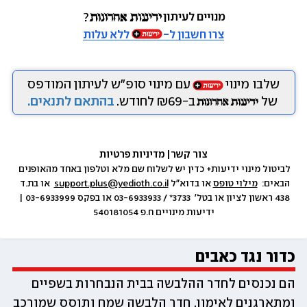
מנויים לעיתון
צרו חשבון ל-
ללא עלות
שלבו מינוי
עם מינוי סופ״ש לעיתון המודפס
של
ב-₪69 לחודש.
בהתאם לתנאים.
צור קשר
|
 מדיניות פרטיות
לביטול מינוי ידיעות+ כדין יש לשלוח שם מלא וטלפון באחד מהאופנים 
הבאים:  
מילוי טופס
 או בדוא״ל 
support.plus@yedioth.co.il
  או בת.ד 
438 ראשון לציון או בטל׳  3733* / 03-6933933 או בפקס 03-6933999 | 
ידיעות מינויים ח.פ 540181054
כדור נגד כאבים
הם נכנסים לחדר ההלבשה בבית הנבחרות בשפיים 
ומתארגנים לאימון. חדר הלבשה שמח ותוסס שמורכב 