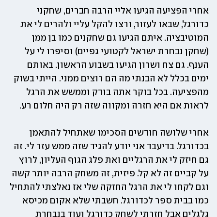
אחרי הפציעה הגיעו אליי הרבה חברים, שחקני 
כדורגל, שבאו לעזור, ורצו להקל עליי ולהרים לי את 
המוטיבציה. איתם הגיעו גם שחקנים כמו בן ממן 
(שחקן נבחרת ישראל לקטועי גפיים) וסיפרו לי על 
הענף. גם צח ושרון הגיעו בשבוע הראשון. באותם 
ימים בכלל לא הבנתי מה הם רוצים ממני. הייתי בשוק 
מהפציעה. בכל בוקר אתה בודק וממשש את הרגל 
לראות אם היא חזרה ומקווה שזה רק היה חלום רע.
אחרי שלושה חודשים הסכימו שאתחיל להתאמן 
בכדורגל. בדיעבד אני יודע להגיד שזה ממש עזר לי. זה 
גם חיזק לי את הרגליים ואת פלג הגוף העליון, לרוץ 
על קביים זה לא קל. פיזית, זה משחק הרבה יותר קשה 
וגם לקחו לי את הרגל החזקה שלי אז נאלצתי להתחיל 
כמו בבית ספר לכדורגל. חשבתי שלא אקום מכיסא 
גלגלים אבל חזרתי לשחק כדורגל ועוד בנבחרת 