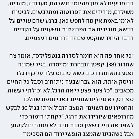
הם מגיעים לאימון מהיומיום שלהם, מעבודה, מהבית, 
משיקום, מורידים את הפרוטזה ומתלבשים. לביטוח 
לאומי באמת אין מה לחפש כאן. ברגע שהם עולים על 
הדשא, מורידים את הפרוטזות ונשענים על הקביים, 
הדבר היחיד שנקטע שם זה הרחמים העצמיים. 
״כל אחד פה הוא חומר לסדרה בנטפליקס״, אומר צח 
שחרור (38), קפטן הנבחרת ומייסדה. בגיל שמונה 
נפגע בתאונת דרכים כשאוטובוס עלה על כף רגלו 
וריסק אותה. הוא עבר שבעה ניתוחים וסבל כל החיים 
מכאבים. ״כל צעד פצע לי את הרגל. לא יכולתי לעשות 
ספורט, לא טיולים שנתיים. כאבי תופת שהלכו 
והחמירו עם השנים". המצב הוביל אותו בגיל 30 לבקש 
מהרופאים שיורידו את הרגל. ״לקחתי הימור כדי 
לשפר את חיי. כשאין סכנת חיים לא ממהרים לקטוע 
אבל כשהבינו שהמצב הנפשי ירוד, הם הסכימו". 