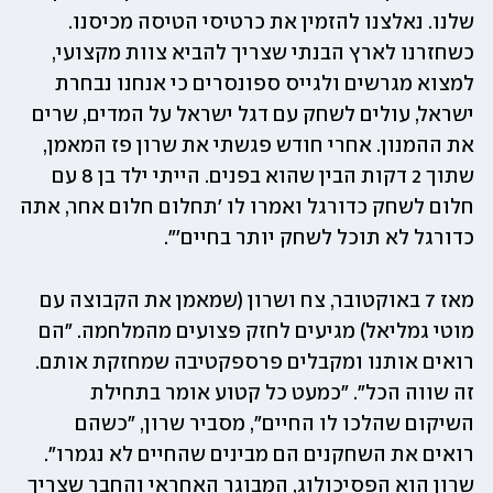
שלנו. נאלצנו להזמין את כרטיסי הטיסה מכיסנו. 
כשחזרנו לארץ הבנתי שצריך להביא צוות מקצועי, 
למצוא מגרשים ולגייס ספונסרים כי אנחנו נבחרת 
ישראל, עולים לשחק עם דגל ישראל על המדים, שרים 
את ההמנון. אחרי חודש פגשתי את שרון פז המאמן, 
שתוך 2 דקות הבין שהוא בפנים. הייתי ילד בן 8 עם 
חלום לשחק כדורגל ואמרו לו 'תחלום חלום אחר, אתה 
כדורגל לא תוכל לשחק יותר בחיים'".
מאז 7 באוקטובר, צח ושרון (שמאמן את הקבוצה עם 
מוטי גמליאל) מגיעים לחזק פצועים מהמלחמה. ״הם 
רואים אותנו ומקבלים פרספקטיבה שמחזקת אותם. 
זה שווה הכל". "כמעט כל קטוע אומר בתחילת 
השיקום שהלכו לו החיים", מסביר שרון, "כשהם 
רואים את השחקנים הם מבינים שהחיים לא נגמרו״. 
שרון הוא הפסיכולוג, המבוגר האחראי והחבר שצריך 