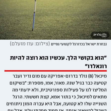
גלריה
(
צילום: עוז מועלם
)
נבחרת ישראל בכדורגל לקטועי גפיים
"הוא בקושי הלך. עכשיו הוא רוצה להיות 
רונאלדו"
מיכאל (8) נולד בדרום-אפריקה עם מום נדיר ועבר 
קטיעה כבר בגיל שנה. מאור, אמו, מספרת: "בשיקום 
המליצו לנו על פעילות ספורטיבית, ולא ידעתי מה 
מתאים למיכאל, כי בתור אמא, קצת חששתי. הרגל 
השנייה שלו לא קטועה, אבל היא עברה המון ניתוחים 
בשביל להשאיר אותה. אז תמיד פחדתי עליו, אבל עם 