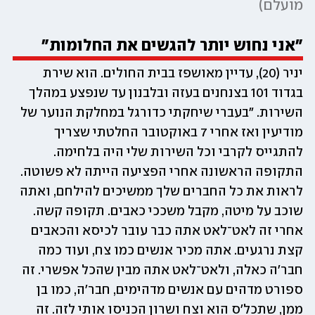
מועלם
)
"אני נחוש יותר להגשים את החלומות"
יניר (20), עדיין מאושפז בבית החולים. הוא שירת 
בגדוד 101 בצנחנים בעזה ובלבנון עד שנפצע במהלך 
השירות. ״בעברי שיחקתי כדורגל במחלקת הנוער של 
מודיעין ואז אחרי 7 באוקטובר החלטתי שצריך 
להתגייס לקרבי וכל השירות שלי היה בלחימה. 
התקופה הראשונה אחרי הפציעה הייתה לא פשוטה. 
לראות את כל החברים שלך ממשיכים להילחם, ואתה 
שוכב על מיטה, מקבל משככי כאבים. תקופה קשה. 
אחרי זה לאט־לאט אתה כבר עובר לכיסא והכאבים 
קצת נרגעים. אתה מכיר אנשים כמו צח, ועוד כמה 
חבר'ה כאלה, ולאט־לאט אתה מבין שהכל אפשרי. זה 
ספורט מדהים עם אנשים מדהימים, חבר'ה, כמו בן 
ממן, שתכל'ס הוא וצח ושרון הכניסו אותי לזה. זה 