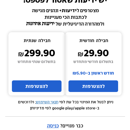
מצטרפים ל
ידיעות+ 
ונהנים מגישה 
לכתבות הכי מעניינות 
ולמהדורה הדיגיטלית של 
חבילה  
חודשית
חבילה  
שנתית
299.90
29.90
בתשלום חודשי מתחדש
בתשלום שנתי מתחדש
חודש ראשון ב-₪5.90
להצטרפות
להצטרפות
ניתן לבטל את המינוי בכל עת לפי 
תנאי השימוש
; ולרוכשים 
 ב-google play/apple store לפי מדיניותן
כבר מנויים? 
כניסה