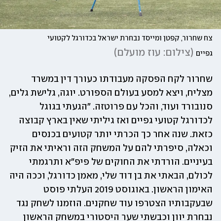
צח שחרור, קפטן ומייסד נבחרת ישראל בכדורגל לקטועי 
(
צילום: עוז מועלם
)
גפיים
שחרור לקח הפסקה מעבודתו כעורך דין במשרד 
מצליח, ויצא למסע בעולם הספורט. יוגה, גלישת גלים, 
סנובורד ועוד, והכל עם פרוטזה. "הגעתי בגוגל 
לכדורגל קטועי גפיים ואז גיליתי שאין בארץ קבוצה 
כזאת. שנה אחר כך הכרתי יותר קטועים בכנסים 
וכאלה, סיפרתי להם על המשחק הזה וראיתי את הזיק 
בעיניים. הורדתי את החוקים של פיפ״א ותרגמתי 
לכולם, הבאתי את בן דוד שלי, מאמן כדורגל, וככה היה 
האימון הראשון. באוגוסט 2019 העלתי פוסט 
שבעקבותיו הצטרפו עוד שחקנים. הוזמנו לשחק נגד 
נבחרת יוון וכבשתי שער היסטורי במשחק הראשון 