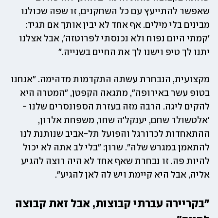
שאפשר להתייעץ עם כל השחקנים, זו שפה שכולנו 
מבינים בלי מילים. אף אחד לא יבין אותך אם תגיד: 
'קמתי היום נפוח ולא נכנסתי לפרוטזה', אבל אצלנו 
יתנו לך טיפ וישנו לך את החיים בשנייה.״
מקצועית, הנבחרת עשתה התקדמות מדהימה. "אנחנו 
בטופ עשר באירופה", מתגאה הקפטן, "המטרה היא 
להקים ליגה. הרבה מזה בעזרת הספונסרים שלנו - 
׳אלטשולר שחם, יענקל׳ה שחר, משפחת אלרון, 
ההתאחדות לכדורגל והפועל תל-אביב שנותנת לנו 
להתאמן במגרש שלה״. שרון: "בלי לב אתה לא יכול 
להיות פה. זו נבחרת שאף אחד לא היה רוצה להגיע 
אליה, אבל היא קיימת ויש לה לאן להגיע".
"בקריירה עברתי קבוצות, אבל זאת קבוצה 