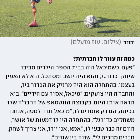
(
צילום: עוז מועלם
)
יהודה 
כמה זה עוזר לו חברתית?

"פעם, כשמיכאל היה בבית הספר, הילדים סביבו 
שיחקו כדורגל, והוא היה יושב ומסתכל. הוא לא האמין 
בעצמו. בהתחלה הוא היה מחזיק את הכדור ביד, 
והחבר'ה היו צועקים: ״מיכאל, אסור עם הידיים". בוא 
תראה אותו היום. בקבוצת הווטסאפ של החבר'ה שלו 
בכיתה, הם רק אומרים לו, ״מיכאל, תרד למטה, אנחנו 
משחקים כדורגל". בהתחלה היו לו דמעות של אושר, 
היום זה כבר טבעי לו, ״אמא, אני יורד, אני צריך לשחק, 
חברים מחכים לי". שווה בין שווים״.