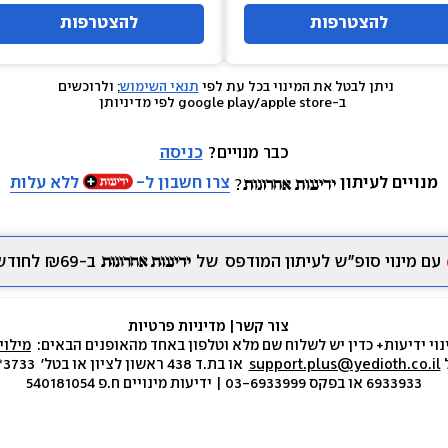
להצטרפות
להצטרפות
ניתן לבטל את המינוי בכל עת לפי 
תנאי השימוש
; ולרוכשים 
 ב-google play/apple store לפי מדיניותן
כבר מנויים? 
כניסה
מנויים לעיתון
צרו חשבון ל-
ללא עלות
עם מינוי סופ״ש לעיתון המודפס
של
ב-₪69 לחודש.
צור קשר
|
 מדיניות פרטיות
נוי ידיעות+ כדין יש לשלוח שם מלא וטלפון באחד מהאופנים הבאים:  
מילוי
 
support.plus@yedioth.co.il
6933933 או בפקס 03-6933999 | ידיעות מינויים ח.פ 540181054