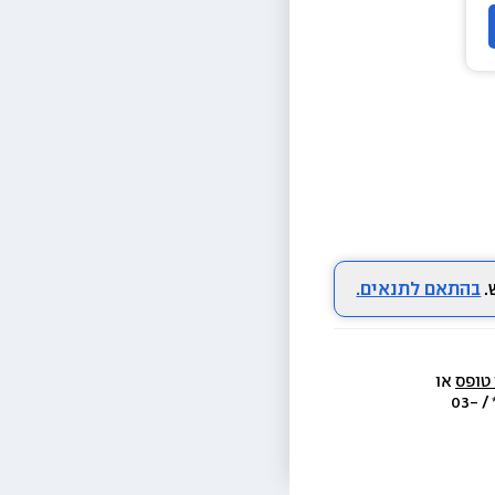
בהתאם לתנאים.
 טופס
 או 
  או בת.ד 438 ראשון לציון או בטל׳  3733* / 03-