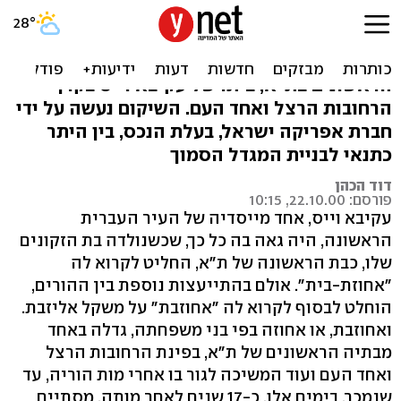
לעקיבא וייס היתה עדנה
בימים אלו מסתיים שיקומו של אחד הבתים
הראשונים בת"א, ביתו של עקיבא וייס בקרן
הרחובות הרצל ואחד העם. השיקום נעשה על ידי
חברת אפריקה ישראל, בעלת הנכס, בין היתר
כתנאי לבניית המגדל הסמוך
דוד הכהן
פורסם: 22.10.00, 10:15
עקיבא וייס, אחד מייסדיה של העיר העברית
הראשונה, היה גאה בה כל כך, שכשנולדה בת הזקונים
שלו, כבת הראשונה של ת"א, החליט לקרוא לה
"אחוזת-בית". אולם בהתייעצות נוספת בין ההורים,
הוחלט לבסוף לקרוא לה "אחוזבת" על משקל אליזבת.
ואחוזבת, או אחוזה בפי בני משפחתה, גדלה באחד
מבתיה הראשונים של ת"א, בפינת הרחובות הרצל
ואחד העם ועוד המשיכה לגור בו אחרי מות הוריה, עד
שנמכר. בימים אלו, כ-17 שנים לאחר מותה, מסתיים