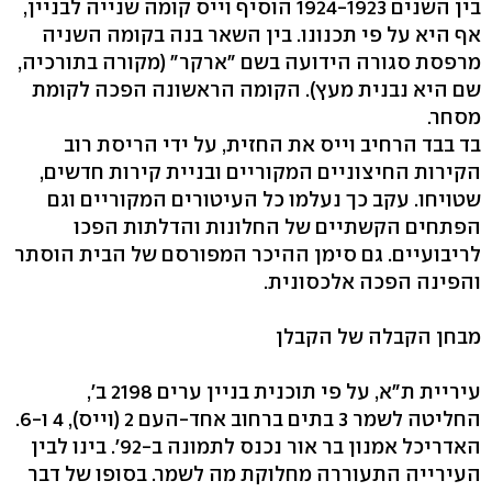
בין השנים 1924-1923 הוסיף וייס קומה שנייה לבניין,
אף היא על פי תכנונו. בין השאר בנה בקומה השניה
מרפסת סגורה הידועה בשם "ארקר" (מקורה בתורכיה,
שם היא נבנית מעץ). הקומה הראשונה הפכה לקומת
מסחר.
בד בבד הרחיב וייס את החזית, על ידי הריסת רוב
הקירות החיצוניים המקוריים ובניית קירות חדשים,
שטויחו. עקב כך נעלמו כל העיטורים המקוריים וגם
הפתחים הקשתיים של החלונות והדלתות הפכו
לריבועיים. גם סימן ההיכר המפורסם של הבית הוסתר
והפינה הפכה אלכסונית.
מבחן הקבלה של הקבלן
עיריית ת"א, על פי תוכנית בניין ערים 2198 ב',
החליטה לשמר 3 בתים ברחוב אחד-העם 2 (וייס), 4 ו-6.
האדריכל אמנון בר אור נכנס לתמונה ב-92'. בינו לבין
העירייה התעוררה מחלוקת מה לשמר. בסופו של דבר