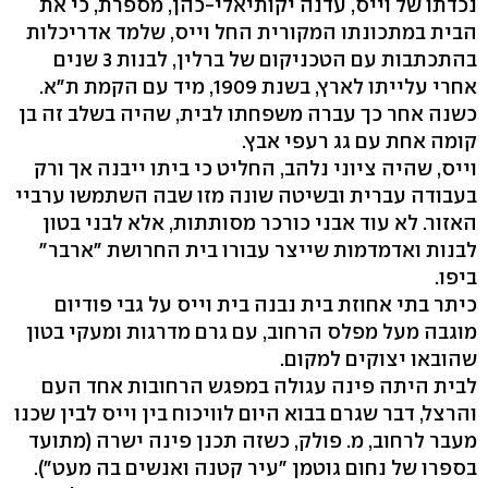
נכדתו של וייס, עדנה יקותיאלי-כהן, מספרת, כי את
הבית במתכונתו המקורית החל וייס, שלמד אדריכלות
בהתכתבות עם הטכניקום של ברלין, לבנות 3 שנים
אחרי עלייתו לארץ, בשנת 1909, מיד עם הקמת ת"א.
כשנה אחר כך עברה משפחתו לבית, שהיה בשלב זה בן
קומה אחת עם גג רעפי אבץ.
וייס, שהיה ציוני נלהב, החליט כי ביתו ייבנה אך ורק
בעבודה עברית ובשיטה שונה מזו שבה השתמשו ערביי
האזור. לא עוד אבני כורכר מסותתות, אלא לבני בטון
לבנות ואדמדמות שייצר עבורו בית החרושת "ארבר"
ביפו.
כיתר בתי אחוזת בית נבנה בית וייס על גבי פודיום
מוגבה מעל מפלס הרחוב, עם גרם מדרגות ומעקי בטון
שהובאו יצוקים למקום.
לבית היתה פינה עגולה במפגש הרחובות אחד העם
והרצל, דבר שגרם בבוא היום לוויכוח בין וייס לבין שכנו
מעבר לרחוב, מ. פולק, כשזה תכנן פינה ישרה (מתועד
בספרו של נחום גוטמן "עיר קטנה ואנשים בה מעט").