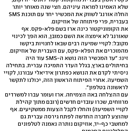
שלא האמינו למראה עיניהם. חצי שנה מאוחר יותר
החלה אורנג' לשווק את המכשיר יחד עם תוכנת SMS
בעברית, פרי פיתוחה של אוזיקום.
את הקומוניקטור כינה ארז בשם פלא-פקס. אף
שאורנג' לא אימצה את השם כמובן, הוא הפך לכינוי
מקובל: לקויי שמיעה רבים שבאו לחנויות ביקשו
מהמוכרים את הפלא-פקס, עם העברית של אוזיקום.
זינו: "עד המכשיר הזה נושא ה-SMS עוד היה
בחיתולים בארץ, בגלל העדר התמיכה עברית. בתחילה
ניסיתי לקדם את הנושא כפתרון אידיאלי עבורנו, לקויי
השמיעה. אחרי הפיתוח הראשון הזה, יכולנו לתקשר
לראשונה בטלפון".
עם ההצלחה באה הצמיחה. ארז ועומר עברו למשרדים
מרווחים, שכרו עובדים חדשים (רובם מתוך קהילת
לקויי השמיעה) והחלו לקבל הצעות ממשקיעים. אף
שהוצע לחברה החדשה לפתח גירסה עברית גם
למחשבי כף-יד, אוזיקום נותרה נאמנה לטלפונים