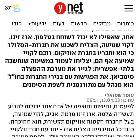
כנגד קול הסיכויים
האלפים הנהנים מהתמיכה העברית בטלפונים
החדשים של נוקיה, יכולים להגיד תודה לאיש
אחד, שאפילו לא יכול לשוחח בטלפון. ארז זינו,
לקוי שמיעה, הצליח לשכנע את חברות-הסלולר
כי הוא וחבריו בחברת אוזיקום, רובם לקויי
שמיעה אף הם, יצליחו לעמוד במשימה שנחשבה
בלתי-אפשרית: לגייר את מערכת ההפעלה
סימביאן. את הפגישות עם בכירי החברות בחו"ל
הוא מנהל עם מתורגמנית לשפת הסימנים
עופר שמואלי
עודכן: 13.04.03, 09:51
לפעמים, נחישות וחוצפה של אדם אחד יכולות להניע
תעשייה שלמה. ארז זינו מרמת-אביב, לקוי שמיעה,
בעל החברה הקטנה אוזיקום תקשורת, הוא ההוכחה.
כנגד כל הסיכויים הצליח ארז - יחד עם חברים לקויי
שמיעה, שנדבקו בלהט האמונה שלו - לפתח תמיכה