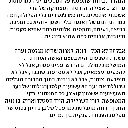
הנהדרת ביותר שתפגשו על המסכים. יפה כמו סוסת
מירוצים אצילה, הגרסה המצחיקה של עדי
אשכנזי, אינטליגנטית כמו ג'נט רינו בלי הפלולה, חמה
כמו הגיהנום של דאנטה בלי השטן - והיא גם תומכת,
רגישה, נעימה, וסקסית, אלוהים כמה שהיא סקסית.
וג'ינג'ית, אלוהים כמה שהיא ג'ינג'ית.
אבל זה לא הכל - דונה, למרות שהיא מגלמת נערה
משנות השבעים, היא בעצם האשה המודרנית
המושלמת למילניום החדש. פמיניסטית, אבל לא
להכעיס. עצמאית, אבל לא מסרסת, שובבה, אבל לא
מופרעת, צומית, אבל לא נידית. בתוך החבורה העליזה
שכוללת את נער השעשועים קלסו (בגילומו של נער
השעשועים אשטוון קוצ'ר), פז התמהוני, ג'קי
המטופשת, לורי השרלילה, הייד הסטלן ואריק, בן זוגה
החנון - דונה מתבלטת כמו פסל של בן גוריון בכנס של
מפלגת העבודה. ענקית בין גמדים.