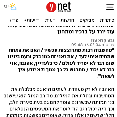
דונה, התינשאי לי?
הכוכבת הג'ינג'ית של "מופע שנות ה-70"
שחוזרת הערב היא האשה המושלמת. גבע קרא
עוז יורד על ברכיו ומתחנן
גבע קרא עוז
פורסם: 15.03.04, 09:48
"מחשבות רבות מתרוצצות עכשיו / האם את האחת
שתחיה איתי לעד / את ואני זה כמו ברק ורעם בינינו
שום דבר לא יפריד לעולם / כי בלעדייך, אהובה, אני
כבר לא יכול / מתרגש כל כך ממך ולא יודע איך
לשאול".
האהבה לא רק מעוורת. לעתים היא גם מבלבלת את
המחשבות וגוזלת את המילים. מה רב המזל הוא שישנם
בני תמותה שכשרונם עומד להם גם בעת סערת הלב,
וכך היה יכול רגב הוד לזמר את המשפטים הנפלאים
הללו שרשם לו אלון צדוק, שאומרים בפשטות מזוקקת