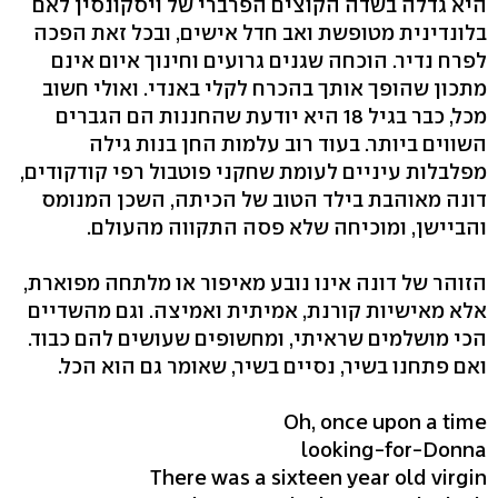
היא גדלה בשדה הקוצים הפרברי של ויסקונסין לאם
בלונדינית מטופשת ואב חדל אישים, ובכל זאת הפכה
לפרח נדיר. הוכחה שגנים גרועים וחינוך איום אינם
מתכון שהופך אותך בהכרח לקלי באנדי. ואולי חשוב
מכל, כבר בגיל 18 היא יודעת שהחננות הם הגברים
השווים ביותר. בעוד רוב עלמות החן בנות גילה
מפלבלות עיניים לעומת שחקני פוטבול רפי קודקודים,
דונה מאוהבת בילד הטוב של הכיתה, השכן המנומס
והביישן, ומוכיחה שלא פסה התקווה מהעולם.
הזוהר של דונה אינו נובע מאיפור או מלתחה מפוארת,
אלא מאישיות קורנת, אמיתית ואמיצה. וגם מהשדיים
הכי מושלמים שראיתי, ומחשופים שעושים להם כבוד.
ואם פתחנו בשיר, נסיים בשיר, שאומר גם הוא הכל.
Oh, once upon a time
looking-for-Donna
There was a sixteen year old virgin