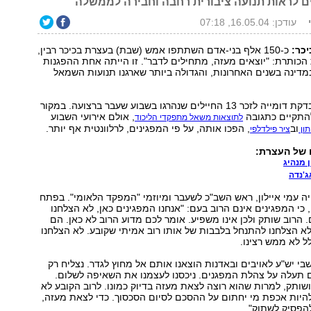
ים לראות תנועה ציבורית רחבה וחבירה לממשלה
עודכן: 16.05.04, 07:18
יכר:
כ-150 אלף בני-אדם השתתפו אמש (שבת) בעצרת בכיכר רבין,
כותרת: "יוצאים מעזה, מתחילים לדבר". זו הייתה אחת ההפגנות
מדינה בשנים האחרונות, והגדולה ביותר שארגנו תנועות השמאל
העצרת נפתחה בדקת דומייה לזכר 13 החיילים שנהרגו בשבוע שעבר ברצועה. במקור
התקיים כתגובה
, אולם אירועי השבוע
לתוצאות משאל מתפקדי הליכוד
וב
, הפכו אותה, על פי המפגינים, לרלוונטית אף יותר.
תון
ציר פילדלפי
 של העצרת:
ן מנהיג
ג'נדה
ה עמי איילון, ראש השב"כ לשעבר ומיוזמי "המפקד הלאומי". בפתח
, כי המפגינים אינם הרוב בעם: "אנחנו המפגינים כאן, לא הצלחנו
 הרוב שותק ולכן אינו משפיע. אומר לכם מדוע הרוב לא כאן. הם
 לא הצלחנו להתנחל בלבבות של אותו רוב אמיתי שקובע. לא הצלחנו
ל לא ממש רצינו.
בי יש"ע לאויבים ובאדנות הוצאנו אותם אל מחוץ לגדר. נצליח רק
 תעלה על צהלת המפגנים. ניכסנו לעצמנו את השאיפה לשלום.
ושותק, למרות שהוא רוצה לצאת מעזה בדיוק כמונו. לרוב הקובע לא
היות אכפת מי יחתום על ההסכם לסיום הסכסוך. כדי לצאת מעזה,
הפסיק לשתוק".