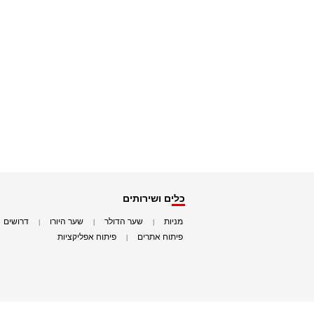
כלים ושירותים
מניות
שער הדולר
שער היורו
דרושים
|
|
|
|
פיתוח אתרים
פיתוח אפליקציות
|
|