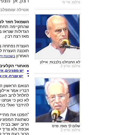
רצון, אך מצפ
צילום: איי פי
אטילה שומפלבי
השמאל חוזר לכ
שהתקיימה תחת ה
הגדולות שנראו ב
מאז רצח רבין.
תוכננה העצרת ל
האחרון
בשכונת זיי
לא התנחלנו בלבבות. איילון
מאחורי הקלעים
צילום: ערוץ 2
יש מפגינים, אי
יש עצרת, אין א
הנואם הראשון הי
דבריו אמר איילון
לחלחל לרוב העם.
לא כאן כי אנחנו
להידבר ואולי בכל
"הפכנו את מתייש
כשתוגת המפונים
הרוב יושב בבית 
שלום לך מופז. פרס
אכפת ולא צריך ל
צילום: ערוץ 2
הרוב בעם צריך ל