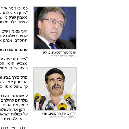
כמו כן אמר אייל
"שרון הגיע למסק
מאמין שרק מי שמ
עצמנו בלב מלחמ
"אני מאמין שיצי
שחיה בשלום עם 
תתקדם, אנחנו אי
פרס: זו עצרת ש
יש פרטנר לנסיגה. ביילין
צילום: ג'רמי פלדמן
"עצרת זו אינה ע
רוצה שלום, אחוז
פרס בירך בציניו
הביטחון אמר שצר
לך שאול מופז, ב
למשתתפי העצרת 
נולדתם להילחם ע
לחזק את הבית. 
ויתקן את העוולו
הלהיב את ההמונים. פרץ
על גבולות ישראל 
צילום: ישראל הדרי
ורבע פלסטינים".
בדבריו ציין פרס