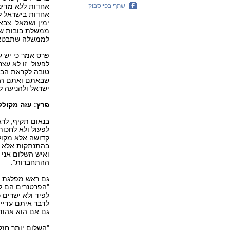
שתף בפייסבוק
אחדות ללא מדיני
אחדות בישראל למ
ימין ושמאל. צבא 
ממשלת בובות שעו
לממשלה שתבטא א
פרס אמר כי יש ע
לפעול. זו לא עצ
טובה לקראת הבאו
שבאתם ואתם הנמ
ישראל ולהניעה ל
פרץ: עזה מקולל
בנאום תקיף, לרא
לפעול ולא לחכות
קדושה אלא מקולל
בהתנתקות אלא בה
ואיש השלום אני
ההתחברות".
גם ראש מפלגת יח
"הפרטנרים הם לא 
לפיד ולא ישרים 
לדבר איתם עדיין 
גם אם הוא אהוד 
"השלום יותר חזק