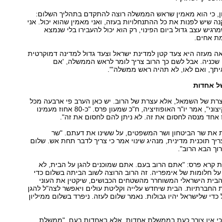
ון, כי הוא מאמין שראש הממשלה רוצה להתקדם בתהליך השלום:
נה שיש לפנות את כל ההתנחלויות בעזה, ואני מאמין שהוא יכול. אני
רגיש עצב גדול ביום הפינוי, רק הוא יכול להעבירו בלי שנמצא
ת אחים.
אה מעזה היא צעד קטן למדינת ישראל וצעד גדול למדינה דמוקרטית
שכניה. אבל לשם כך הרוב צריך לומר לראש הממשלה, 'אם
תך, ואם לאו, לא תהיה ראש ממשלה'".
ל אחדות
צרת של השמאל, אלא עצרת של הרוב. יש כאן הערב פי ארבעה מכל
מצביעי הימין הקיצוני", אמר יו"ר האופוזיציה, ח"כ שמעון פרס. "כ-80 אחוז מעמינו
 אחד מנסה לחסום את זה. לא ניתן להם לחסום את זה".
ת את שר הביטחון ושר המשפטים, על ששינו את דעתם. "שר
יך תוכנית מדינית, מנהיג שינוי אמר כי צריך לדבר תחת אש. שלום
רוך הבא הרוב".
קרא פרס: "אתם הרוב בעם. אתם שמוכנים להגן על הבית, לא
ל חלומות של אימפריה. זה הרוב הרוצה לשוב הביתה בשלום כדי
הבית הישראלי המשוחרר מהשטחים הכבושים, שיקטין את העוני
ת החברתיות. הבית שיחדש עלייה וקליטת עולים ויאפשר לצה"ל להגן
כדי שלישראל יהיו גבולות. נאמר שלום לעזה. ניפרד בשלום ממיליון
 כי אין צורך כעת בממשלת אחדות, אלא באחדות בעם. "ממשלת