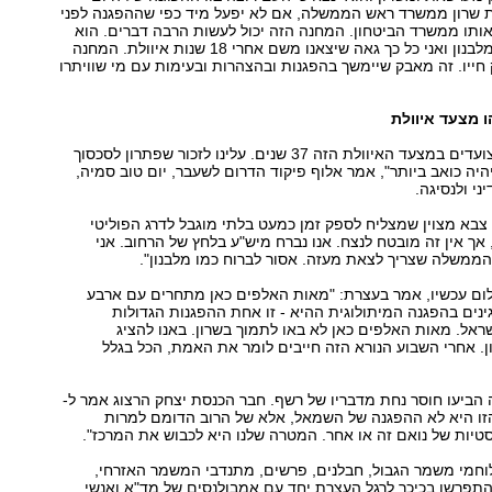
ת שרון ממשרד ראש הממשלה, אם לא יפעל מיד כפי שההפגנה לפני
 אותו ממשרד הביטחון. המחנה הזה יכול לעשות הרבה דברים. הוא
הוציא את צה"ל מלבנון ואני כל כך גאה שיצאנו משם אחרי 18 שנות איוולת. המחנה
חייו. זה מאבק שיימשך בהפגנות ובהצהרות ובעימות עם מי שוויתרו
ו מצעד איוולת
"לצערי הרב אנו צועדים במצעד האיוולת הזה 37 שנים. עלינו לזכור שפתרון לסכסוך
יהיה כואב ביותר", אמר אלוף פיקוד הדרום לשעבר, יום טוב סמיה,
י ולנסיגה.
 צבא מצוין שמצליח לספק זמן כמעט בלתי מוגבל לדרג הפוליטי
 אך אין זה מובטח לנצח. אנו נברח מיש"ע בלחץ של הרחוב. אני
ממשלה שצריך לצאת מעזה. אסור לברוח כמו מלבנון".
לום עכשיו, אמר בעצרת: "מאות האלפים כאן מתחרים עם ארבע
ים בהפגנה המיתולוגית ההיא - זו אחת ההפגנות הגדולות
ראל. מאות האלפים כאן לא באו לתמוך בשרון. באנו להציג
. אחרי השבוע הנורא הזה חייבים לומר את האמת, הכל בגלל
ביעו חוסר נחת מדבריו של רשף. חבר הכנסת יצחק הרצוג אמר ל-
נה הזו היא לא ההפגנה של השמאל, אלא של הרוב הדומם למרות
יות של נואם זה או אחר. המטרה שלנו היא לכבוש את המרכז".
ים, לוחמי משמר הגבול, חבלנים, פרשים, מתנדבי המשמר האזרחי,
התפרשו בכיכר לרגל העצרת יחד עם אמבולנסים של מד"א ואנשי