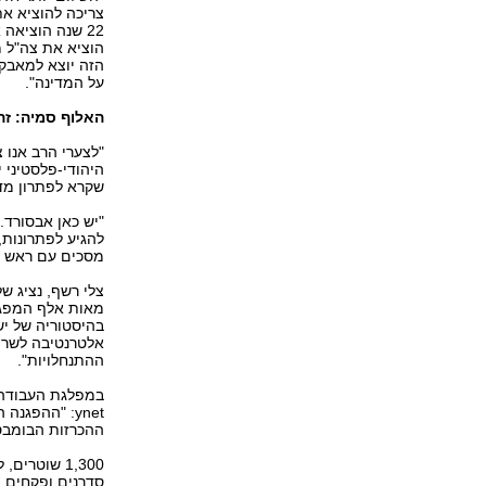
צריכה להוציא א
22 שנה הוציאה
הזה יוצא למאבק 
על המדינה".
האלוף סמיה: זה
היהודי-פלסטיני 
שקרא לפתרון מדינ
"יש כאן אבסורד.
להגיע לפתרונות,
מסכים עם ראש ה
צלי רשף, נציג ש
מאות אלף המפגינ
בהיסטוריה של יש
אלטרנטיבה לשרון
ההתנחלויות".
במפלגת העבודה ה
ynet: "ההפג
ההכרזות הבומבסט
1,300 שוטר
סדרנים ופקחים 