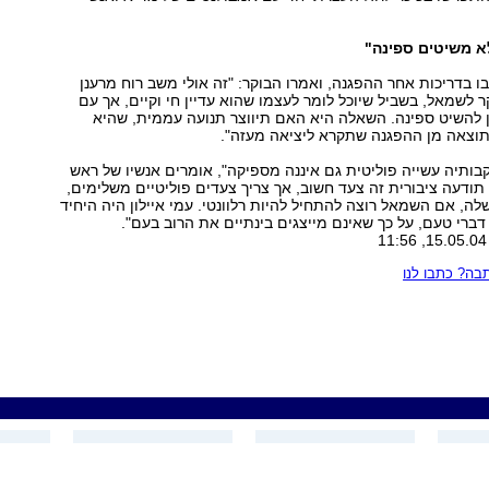
א משיטים ספינה"
ו בדריכות אחר ההפגנה, ואמרו הבוקר: "זה אולי משב רוח מרענן
 לשמאל, בשביל שיוכל לומר לעצמו שהוא עדיין חי וקיים, אך עם
 להשיט ספינה. השאלה היא האם תיווצר תנועה עממית, שהיא
וצאה מן ההפגנה שתקרא ליציאה מעזה".
בותיה עשייה פוליטית גם איננה מספיקה", אומרים אנשיו של ראש
תודעה ציבורית זה צעד חשוב, אך צריך צעדים פוליטיים משלימים,
ה, אם השמאל רוצה להתחיל להיות רלוונטי. עמי איילון היה היחיד
ברי טעם, על כך שאינם מייצגים בינתיים את הרוב בעם".
ה? כתבו לנו