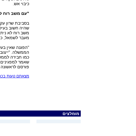
כיבוי אש.
"עם משב רוח ל
בסביבת שרון עקב
שהיה חשוב בעיקר
משב רוח לא ניתן
מעבר לשמאל, כת
"הפגנה שאין בעק
הממשלה. "ייצוב 
כמו חבירה לממשל
שאמר למפגינים ד
פורסם לראשונה 15.05.04, 11:56
מצאתם טעות בכתב
מומלצים