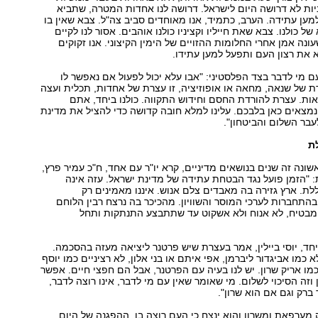
ות לא דרושה היום לישראל. דרושה לנו אחדות המטרה, שתביא
ען עתידה. הערב, כתמיד, אנו מאוחדים סביב צה"ל. צבא שאין בו
של כולנו. צבא שאת חייליו וקציניו כולנו אוהבים. אסור לנו לקיים
נה אמן אחרי החלומות ההזויים של הימין הקיצוני. אנו זקוקים
ת רצון העם ותפעל למען עתידו.
ם מי לדבר בצד הפלסטיני: "אבו עלא יכול לפעול אם נאפשר לו
רת של שנאה, מחאה או אופוזיציה, זו עצרת של אחדות, תכלית ועצה
ת. עצרת להורדת החסם וחידוש התקווה. כולנו ביחד, אתם
צאים כאן בלבכם. עלינו למלא חובה קדושה כדי להציל את מדינת
עבר השלום והביטחון".
ת
שונה זה שנים בנושאים מדיניים, קרא יו"ר עם אחד, ח"כ עמיר פרץ,
: "הזמן פועל נגד הבטחת עתידה של מדינת ישראל. עזה אינה
ת. ארץ גזירה בה מאבדים צלם אנוש. איננו מאמינים רק
תחברות לערכי המוסר והשוויון. מהכיכר בה נרצח רבין הלוחם
 מבטיח, לא אנוח ולא אשקוט עד שתתבצע התנתקות ותחל
ד, יוסי ביילין, אמר בעצרת שיש פרטנר ליציאה מעזה בהסכמה.
כמו אביגדור ליברמן, אפי איתם או בני אלון, לא רציניים כמו יוסף
כמו אריק שרון. יש לנו בעיה עם הפרטנר, אבל הם חפצי חיים. אפשר
וזה הסיכוי לשלום. מי שאומר שאין עם מי לדבר, אינו רוצה לדבר,
ברק וגם אם הוא שרון".
 מערפאת ומשרון והוא ינצח כי העם רוצה בו. ההפגנה של היום