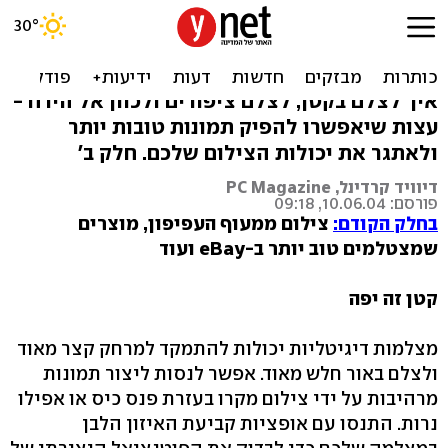
עוד טיפים לצילום דיגיטלי
משוכלל
איך לצלם בקטן, לצלם ציפורים ולכוון אל הירח -
עצות שיאפשרו להפיק תמונות טובות יותר
ולאתגר את יכולות הצילום שלכם. חלק ב'
דיוויד קרדינל, PC Magazine
פורסם: 10.06.04, 09:18
בחלק הקודם:
צילום ממעוף העפיפון, מוצרים
שמצטלמים טוב יותר ב-eBay ועוד
קטן זה יפה
מצלמות דיגיטליות יכולות להתמקד למרחק קצר מאוד
ולצלם באור חלש מאוד. אפשר לנסות ליצור תמונות
מרהיבות על ידי צילום מקרו בעזרת פנס כיס או אפילו
נרות. התנסו עם אופציות קביעת האיזון הלבן