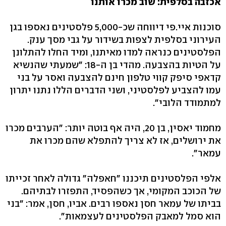
אכזבה בסלפית: שוב מכרו אותנו
סוכנות איי.פי דיווחה שכ-5,000 פלסטינים נאספו בגן
העירוני בסלפית לצפות בשידור על גבי מסך ענק.
הפלסטינים כנראה למדו מאיתנו, ומיד החלו להתלונן
על הטיות בהצבעה. מהדי בן ה-18: "שמעתי שהנשיא
קדאפי סיפק קווי טלפון חינם להצבעה ואסר על בני
עמו להצביע לפלסטיני, ושני הדברים הללו נתנו יתרון
למתמודד הלובי".
מחמוד יאסין, בן 20, היה אף בוטה יותר: "הערבים מכרו
את ירושלים, אז לא צריך להתפלא שהם מכרו את
עמאר".
אלפי הפלסטינים תיכננו "חאפלה" גדולה לאחר זכייתו
של הכוכב המקומי, אך כשהפסיד, התפזרו לבתיהם.
בביתו של עמאר חסן נאספו רבים. אביו, חסן, אמר: "בני
הוא סמל למאבק הפלסטינים לעצמאות".