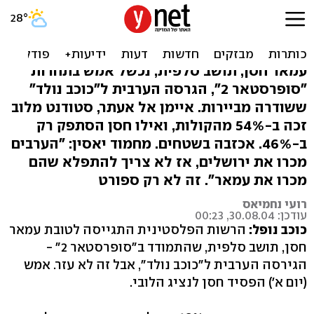
"כוכב נולד" הערבי: הלובי
ניצח את הפלסטיני
עמאר חסן, תושב סלפית, נכשל אמש בתחרות
"סופרסטאר 2", הגרסה הערבית ל"כוכב נולד"
ששודרה מביירות. איימן אל אעתר, סטודנט מלוב
זכה ב-54% מהקולות, ואילו חסן הסתפק רק
ב-46%. אכזבה בשטחים. מחמוד יאסין: "הערבים
מכרו את ירושלים, אז לא צריך להתפלא שהם
מכרו את עמאר". זה לא רק ספורט
רועי נחמיאס
עודכן: 30.08.04, 00:23
כוכב נופל:
הרשות הפלסטינית התגייסה לטובת עמאר
חסן, תושב סלפית, שהתמודד ב"סופרסטאר 2" -
הגירסה הערבית ל"כוכב נולד", אבל זה לא עזר. אמש
(יום א') הפסיד חסן לנציג הלובי.