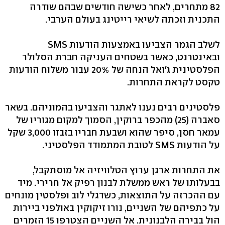
82 מתחרים, לאחר כשישה חודשים שבהם שודרה
התכנית וזכתה לשיאי רייטינג בעולם הערבי.
לשלב הגמר הצביעו באמצעות הודעות SMS
ובאינטרנט, כאשר בשטחים העניקה חברת הסלולר
הפלסטינית ג'ואל הנחה של 20% עבור משלוח הודעות
טקסט לקראת התחרות.
פלסטינים רבים נענו לאתגר והצביעו בהמוניהם. בשאר
סאברה (25) מהכפר ברוקין, הסמוך למקום מגוריו של
עמאר חסן, סיפר שהוא ושבעת חבריו בזבזו 3,000 שקל
על הודעות SMS לטובת המתמודד הפלסטיני.
את התחרות ארגן ערוץ הטלוויזיה אל מוסתקבל,
בבעלותו של ראש ממשלת לבנון רפיק אל חרירי. מיד
עם ההכרזה על התוצאות, כשדגלי לוב ופלסטין מונחים
על כתפיהם של השניים, נורו זיקוקין באולפני ביירות
הול בבירה הלבנונית. אל השניים הצטרפו 15 הזמרים