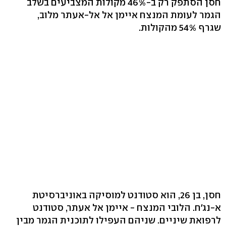
חסן הסתפק רק ב-46% מקולות המצביעים בשלב
הגמר לעומת המנצח איימן אל אל-אעתר מלוב,
שגרף 54% מהקולות.
חסן, בן 26, הוא סטודנט למוסיקה באוניברסיטת
א-נג'ח. הלובי המנצח - איימן אל אעתר, סטודנט
לרפואת שיניים. שניהם העפילו לתוכנית הגמר מבין