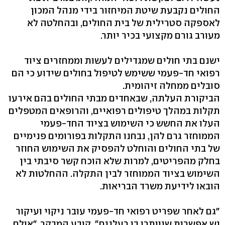
החולים נקבעת שיטת המיחזור בידי מנהל המכון
לאספקה סטרילית של בית החולים, ובהחלטה לא
מעורב גורם מקצועי בכיר יותר.
ישנם בתי חולים שמגדילים לעשות וממחזרים ציוד
רפואי חד-פעמי ששימש לטיפול בחולים שידוע כי הם
סובלים ממחלה זיהומית.
הביקורת העלתה, שבאחדים מבתי החולים בהם אירעו
תקלות במהלך טיפולים רפואיים, והרופאים המטפלים
העלו את החשש כי השימוש בציוד החד-פעמי
הממוחזר גרם להן, נבחנו התקלות בפורומים פנימיים
של בתי החולים והוחלט להפסיק את השימוש החוזר
בחלק מהפריטים, למרות שלא הוכח קשר סיבתי בין
השימוש בציוד הממוחזר לבין התקלה. ההחלטות לא
הובאו לידיעת משרד הבריאות.
"גם לאחר שפריט רפואי חד-פעמי עובר ניקוי ועיקור
יש אפשרות שיוותרו בו רעלנים", קובע המבקר. "אולם