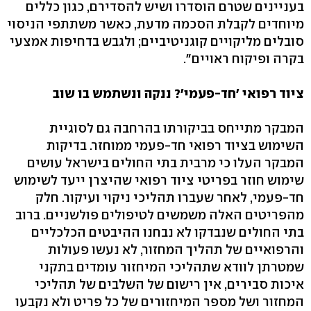
בעניינים שטרם הוסדרו ושיש להסדירם, כגון כללים
מיוחדים לקבלת הסכמה מדעת, כאשר משתתפי הניסוי
סובלים מליקויים קוגניטיביים; ולגבש בדחיפות אמצעי
בקרה ופיקוח ראויים".
ציוד רפואי 'חד-פעמי'? ננקה ונשתמש בו שוב
המבקר מתייחס בביקורתו בהרחבה גם לסוגיית
השימוש בציוד רפואי חד-פעמי ממוחזר. בדיקות
המבקר העלו כי מרבית בתי החולים בישראל עושים
שימוש חוזר בפריטי ציוד רפואי שהיצרן ייעד לשימוש
חד-פעמי, לאחר שעברו תהליכי ניקוי ועיקור. חלק
מהפריטים האלה משמשים לטיפולים פולשניים. ברוב
בתי החולים שנבדקו לא נבחנו ההיבטים הכלכליים
והרפואיים של תהליך המחזור, לא נעשו פעולות
שמטרתן לוודא שתהליכי המיחזור עומדים בתקני
איכות סבירים, אין רישום של השלבים של תהליכי
המחזור ושל מספר המיחזורים של כל פריט ולא נקבעו