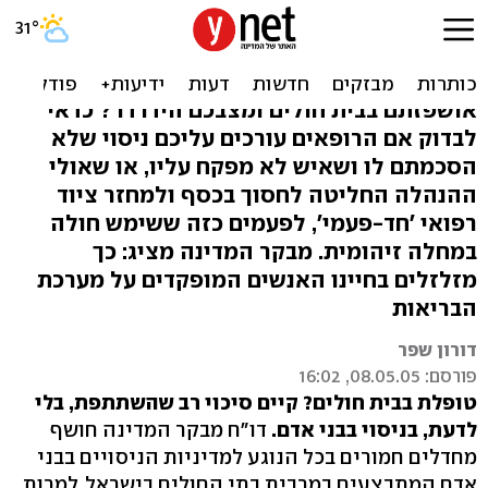
מיחזור ציוד וניסויים בלי
פיקוח בבתי חולים
אושפזתם בבית חולים ומצבכם הידרדר? כדאי
לבדוק אם הרופאים עורכים עליכם ניסוי שלא
הסכמתם לו ושאיש לא מפקח עליו, או שאולי
ההנהלה החליטה לחסוך בכסף ולמחזר ציוד
רפואי 'חד-פעמי', לפעמים כזה ששימש חולה
במחלה זיהומית. מבקר המדינה מציג: כך
מזלזלים בחיינו האנשים המופקדים על מערכת
הבריאות
דורון שפר
פורסם: 08.05.05, 16:02
טופלת בבית חולים? קיים סיכוי רב שהשתתפת, בלי
לדעת, בניסוי בבני אדם.
דו"ח מבקר המדינה חושף
מחדלים חמורים בכל הנוגע למדיניות הניסויים בבני
אדם המתבצעים במרבית בתי החולים בישראל. למרות