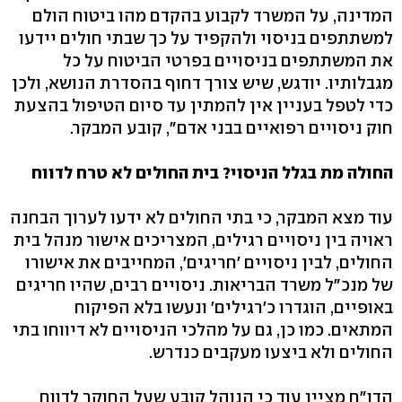
המדינה, על המשרד לקבוע בהקדם מהו ביטוח הולם
למשתתפים בניסוי ולהקפיד על כך שבתי חולים יידעו
את המשתתפים בניסויים בפרטי הביטוח על כל
מגבלותיו. יודגש, שיש צורך דחוף בהסדרת הנושא, ולכן
כדי לטפל בעניין אין להמתין עד סיום הטיפול בהצעת
חוק ניסויים רפואיים בבני אדם", קובע המבקר.
החולה מת בגלל הניסוי? בית החולים לא טרח לדווח
עוד מצא המבקר, כי בתי החולים לא ידעו לערוך הבחנה
ראויה בין ניסויים רגילים, המצריכים אישור מנהל בית
החולים, לבין ניסויים 'חריגים', המחייבים את אישורו
של מנכ"ל משרד הבריאות. ניסויים רבים, שהיו חריגים
באופיים, הוגדרו כ'רגילים' ונעשו בלא הפיקוח
המתאים. כמו כן, גם על מהלכי הניסויים לא דיווחו בתי
החולים ולא ביצעו מעקבים כנדרש.
הדו"ח מציין עוד כי הנוהל קובע שעל החוקר לדווח