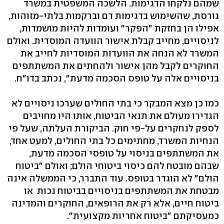
שמהם נלקחו הדגימות. הלשכה המשפטית במשרד
גורסת, שהשימוש בדגימות דם וברקמות בלתי-מזוהות,
אפילו הן בחזקת "הפקר" ועומדות להיות מושמדות,
לניסויים, מחייב קבלת אישור הוועדה המוסדית. ואולם
המשרד לא הנחה את הוועדות המוסדיות לחייב את
החוקרים לקבל מהן אישור ולהחתים את המשתתפים
בניסויים אלה על טופס הסכמה מדעת", נכתב בדו"ח.
כמו כן מצא המבקר כי בתי החולים שערכו ניסויים לא
הגדירו מעולם את תנאי הביטוח, אותו היו מחויבים
לספק לנחקרים על-פי חוק. הביקורת העלתה, שעל פי
הנחיות המשרד, מחתימים כל בתי החולים, למעט אחד,
את המשתתפים בניסוי על טופסי הסכמה מדעת,
שבהם מובטח להם כיסוי ביטוחי הולם; ואולם "ביטוח
הולם" לא הוגדר בטופס. עוד התברר, כי הממשלה אינה
מבטחת את המשתתפים בניסויים בביטוח נכות או
ביטוח חיים, אלא רק את הרופאים, החוקרים והמדינה
כמעסיקתם "ביטוח אחריות מקצועית".