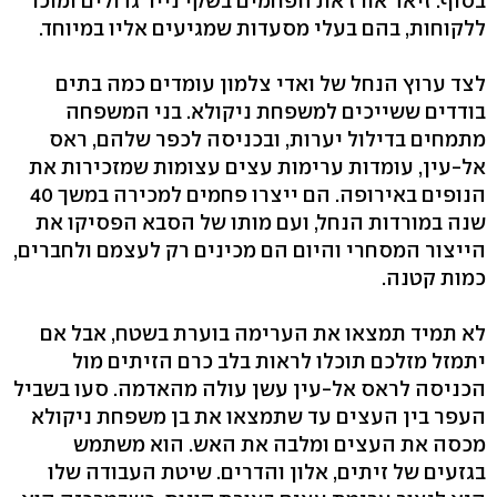
בסוף. זיאד אורז את הפחמים בשקי נייר גדולים ומוכר
ללקוחות, בהם בעלי מסעדות שמגיעים אליו במיוחד.
לצד ערוץ הנחל של ואדי צלמון עומדים כמה בתים
בודדים ששייכים למשפחת ניקולא. בני המשפחה
מתמחים בדילול יערות, ובכניסה לכפר שלהם, ראס
אל-עין, עומדות ערימות עצים עצומות שמזכירות את
הנופים באירופה. הם ייצרו פחמים למכירה במשך 40
שנה במורדות הנחל, ועם מותו של הסבא הפסיקו את
הייצור המסחרי והיום הם מכינים רק לעצמם ולחברים,
כמות קטנה.
לא תמיד תמצאו את הערימה בוערת בשטח, אבל אם
יתמזל מזלכם תוכלו לראות בלב כרם הזיתים מול
הכניסה לראס אל-עין עשן עולה מהאדמה. סעו בשביל
העפר בין העצים עד שתמצאו את בן משפחת ניקולא
מכסה את העצים ומלבה את האש. הוא משתמש
בגזעים של זיתים, אלון והדרים. שיטת העבודה שלו