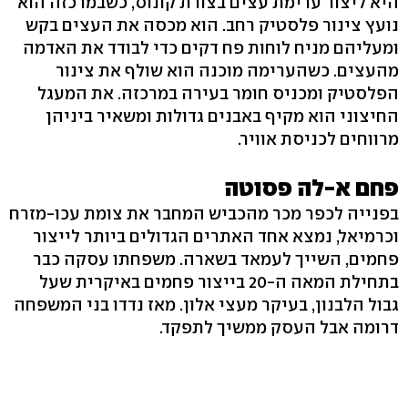
היא ליצור ערימת עצים בצורת קונוס, כשבמרכזה הוא
נועץ צינור פלסטיק רחב. הוא מכסה את העצים בקש
ומעליהם מניח לוחות פח דקים כדי לבודד את האדמה
מהעצים. כשהערימה מוכנה הוא שולף את צינור
הפלסטיק ומכניס חומר בעירה במרכזה. את המעגל
החיצוני הוא מקיף באבנים גדולות ומשאיר ביניהן
מרווחים לכניסת אוויר.
פחם א-לה פסוטה
בפנייה לכפר מכר מהכביש המחבר את צומת עכו-מזרח
וכרמיאל, נמצא אחד האתרים הגדולים ביותר לייצור
פחמים, השייך לעמאד בשארה. משפחתו עסקה כבר
בתחילת המאה ה-20 בייצור פחמים באיקרית שעל
גבול הלבנון, בעיקר מעצי אלון. מאז נדדו בני המשפחה
דרומה אבל העסק ממשיך לתפקד.