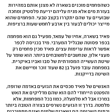
כשהפחמים מוכנים בשארה לא מצנן אותם במהירות
בעזרת מים אלא מניח עליהם יריעת פלסטיק ומחכה
שבועיים עד שהם יתקררו בקצב טבעי. הפחמים שהוא
מייצר יכולים לבעור בין ארבע לחמש שעות ברציפות.
פאיד בשארה, אחיו של עמאד, מפעיל גם הוא מפחמה
בכפר פסוטה שבגליל המערבי. מיד בכניסה לכפר
אפשר לראות ערימות עצים. פאיד מכין פחמים רק
מעצי אלון, שנחשבים למשובחים ביותר. הוא שומר על
שיטת העשייה המסורתית של סבו ואביו באיקרית.
במפחמה עובד פועל בן 82 שעוד זוכר ומיישם את
השיטה בדייקנות.
האנשים של פאיד מכסים את הגזעים באדמה שרופה,
והפטנט הייחודי להם הוא שהם מדליקים את האש
במרכז אבל לא מלמעלה, כמוו בכל המפחמות, אלא
מלמטה. בדרך זו הגזעים נשרפים בצורה הטובה ביותר
ובתום השריפה הם נשארים שלמים ואינם מתפוררים.