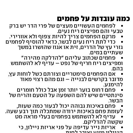
כמה עובדות על פחמים
לפחמים העשויים מעצים של פרי הדר יש ברק
טבעי והם מפיצים ריח נעים.
מרקם הפחמים צריך להיות צפוף ולא אוורירי.
כדי לתת ריח נעים לבשר, כדאי להוסיף לפחמים
גזרי עץ של הדרים, זית או אגוז שהושרו במשך
שעתיים במים.
פחמים שכתוב עליהם "להדלקה מהירה"
ומפיצים ריח חריף של נפט – עדיף לא להשתמש
בהם.
אם הפחמים סימטריים וצורתם כשל לוחות עץ,
מדובר בקרשים לבנייה – וגם מהם רצוי מאוד
להימנע.
פחם דחוס בוער יותר זמן אבל כולל חומרים
סינתטיים שיש להם השפעה על הטעם והריח של
הבשר.
פחם באיכות גבוהה יכול לבעור כמה שעות,
לעומת פחם באיכות ירודה שמתכלה תוך רבע שעה.
עדיף לא להשתמש בפחמים בעלי מראה מט
שקשה להדליקם.
אריזת נייר עדיפה על פני אריזת ניילון, כי
הניילון מזיע וצובר לחות.