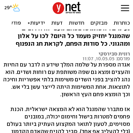
יש עשן בלי אש
מתחשק לכם שהבשר על האש יספוג ניחוחות
נעימים? השתמשו בפחם מעצי הדר. רוצים
שהמנגל יחזיק מעמד כל היום? לכו על אלון
ומהגוני. כל סודות הפחם, לקראת חג הנפנוף
רונית סבירסקי
פורסם: 10.05.05, 11:07
אגדה מספרת על שלמה המלך שידע ה לדבר עם החיות
והעצים ומצא גם שפה משותפת עם רוחות ושדים. הוא
נהג להציב בפני השדים משימות בלתי אפשריות וחיכה
לתוצאות. אחת המשימות היתה לייצר עשן בלי אש.
וכך הומצא פחם העץ הראשון.
אז מתברר שהמנגל הוא לא המצאה ישראלית. הכנת
פחמים למטרות בישול וחימום יכולה, במובנים
מסוימים, לטעון לתואר המקצוע העתיק ביותר בעולם
(בלי להעליב אף אחד). סביר להניח שהאדם הקדמון