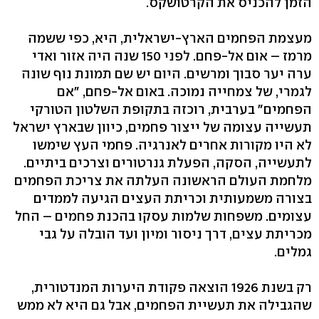
הזמן להכניס את הקרטושקס.
מעצמת הפחמים הארץ-ישראלית, היא, כפי ששמה
מרמז – אום אל-פחם. לפני 150 שנה היה אזור ואדי
ערה יער סבוך ומרשים. היום יש שם תמונת נוף שונה
לגמרי, של צמחייה נמוכה. באום אל-פחם, "אם
הפחמים" בערבית, רוכזה בתקופת השלטון הטורקי
תעשייה עצומה של ייצור פחמים, כיוון שבארץ ישראל
לא היו מקורות אחרים לאנרגיה. פחמי העץ שימשו
לתעשייה, הסקה, הפעלת גנרטורים וצרכים ביתיים.
מלחמת העולם הראשונה העלתה את צריכת הפחמים
בצורה משמעותית וכריתת העצים הגיעה לממדים
עצומים. משפחות שלמות עסקו בהכנת פחמים – החל
מכריתת עצים, דרך ניסור ומיון ועד הובלה על גבי
גמלים.
רק בשנת 1926 הוצאה פקודת היערות המנדטורית,
שהגבילה את תעשיית הפחמים, אבל גם היא לא ממש