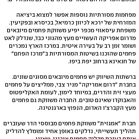
מפחמות מסורתיות נוספות אפשר למצוא ביציאה
המזרחית של ירכא לכיוון כרמיאל, בכיסרא ובפקיעין.
משפחת עיסאווי מכפר יפיע משווקת פחמים מיובאים
מדרום אפריקה העשויים מעץ מהגוני כבד, שנדלק לאט
ושומר זמן רב על בעירה איטית. במרכז הארץ נמכרים
פחמים שהוכנו בשיטות המסורתיות ב"מרכז הפחם"
של חנאינא ברחוב יפת ביפו.
ברשתות השיווק יש פחמים מיובאים מסוגים שונים.
בחברת "דרום אמריקה" מניר צבי, ממליצים על פחמים
מעצי זית והדרים, במיוחד לימון, לעומת האקליפטוס
והאבוקדו שאינם טובים. החברה משווקת גם פחמים
מעץ הקברצ'ו האדום, הנפוץ בארגנטינה.
חברת "אמגזית" משווקת פחמים מבוססי הדר שעוברים
תהליך תעשייתי, נדלקים באופן אחיד ומומלץ להדליק
אותם בעזרת מדליק פחמים אורגני, שאינו