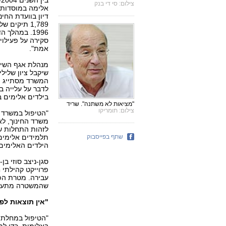
צילום: סי די בנק
אלימה במוסדות ה
1996. במהלך
סקירה על פעילוי
אמת".
מנהלת אגף השירו
שיקבל ציון שלילי
המשרד מסתייג מה
לדבר על עלייה בש
בילדים אלימים 
"מציאות לא משתנה". שריד
צילום: תומריקו
"הטיפול במשרד נ
משרד החינוך, לאה
לזהות התחלות של
שתף בפייסבוק
תלמידים אלימים
הילדים האלימים 
סגן-ניצב סוזי בן
פרוייקט קהילתי 
עבירה. מטרת הפר
שהמשטרה מתערב
"אין תוצאות לפע
"הטיפול במחלת ה