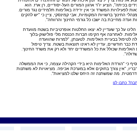
נוע אלימות צריך ליצור זמן איכות של המורים והתלמידים ולהפחית
ם בכיתה", הציע יו"ר ארגון המורים העל-יסודיים, רן ארז. הוא
אות לפעילויות המשרד וכי אין ירידה באלימות תלמידים נגד מורים.
נהלי החינוך ברשויות המקומיות, אבי קמינסקי, ציין כי "יש להקים
 ועדה מחייבת בה ישבו כל גורמי החינוך והרווחה".
הלינו על כך שעדיין לא יצאו החלטות אופרטיביות בשטח מוועדת
ימות. לאחרונה אף הקימו חברות הכנסת מלי פולישוק-בלוך
לה לטיפול בבעיית האלימות. לטענתן, "למרות שהוועדה
כבר חודשיים, עדיין לא ראינו תוצאות בשטח. צריך טיפול
האלימות שכולל את כל המשרדים יחד ולא רק את משרד החינוך.
דולה".
וסיף כי "הורדת האלימות היא בידי הקהילה עצמה, כי את הממשלה
לדבריו, "אין צורך בחוקים אלא במערכת אכיפה. מציאויות לא משתנות
 דרמטית. מה שמשתנה זה היחס שלנו למציאות".
ה? כתבו לנו