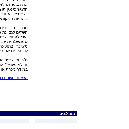
באלימות. כדי למ
את מספר התלמידי
הדגיש כי אין תוצ
יושב ראש איגוד מ
ברשויות המקומיות
חברי כנסת רבים 
השרים למניעת אל
ואראלה גולן שדו
שממשלתית עובדת 
מערכתי בתופעת 
לכן הקמנו את הש
ח"כ יוסי שריד ה
זה לא מעניין". 
במידה ניכרת או
מצאתם טעות בכתב
מומלצים