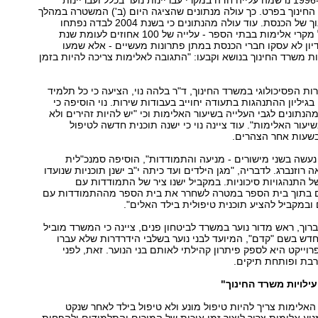
בין השנים 1996-2004 נרשמה עלייה חדה במקרי עבריינות נוער בכלל ועבריינות
חינוך בפרט. כך עולה מנתונים שהציגה היום (ב') המשטרה במהלך
דיון בוועדת החינוך של הכנסת. עוד עולה מהנתונים כי בשנת 2004 לבדה נפתחו
1,789 תיקים של מקרי אלימות בבתי הספר - עלייה של 100 אחוזים לעומת שנת
 הדיון לא עסקו חברי הכנסת במתן פתרונות מעשיים - אלא שמעו
ות משרד החינוך בנושא וקבעו: "התגובה לאלימות צריכה להיות בזמן
ת הפסיכולוגי במשרד החינוך, ד"ר בלהה נוי, הציעה כי כל תלמיד
 בגיליון ההתנהגות בתעודה יחוייב בעבודות שירות. נוי הוסיפה כי
נתונים לגבי העלייה בשיעור האלימות וכי "יש להיות זהירים ולא
יעור האלימות". עוד ציינה נוי כי ישנה תוכנית חדשה לטיפול
בשעות אחר הצהרים.
עשה בשני מישורים - מניעה והתמודדות", הוסיפה סמנכ"לית
 רוזנברג. לדבריה, "מגן הילדים ועד כיתה י"ב ישנן תוכניות שנועדו
 התנהגויות סיכוניות. במקביל ישנו ציר של התמודדות עם
 בתוך בית הספר במטרה לשחרר את בית הספר מההתמודדות עם
ובמקביל להציע תוכנית טיפולית בילד האלים".
-ברוך, ראש מדור נוער במשרד לביטחון פנים, ציינה כי המשרד מוביל
חדש בשם "קדם", המיועד לבני נוער בשלבי הידרדרות שלא עברו
וייקט היא לספק פיתרון קהילתי לאותם בני הנוער. זאת, לפני
ת ופותחת תיקים.
ילויות משרד החינוך"
אלימות צריך להיות טיפול מונע ולא טיפול בילד לאחר שנקט