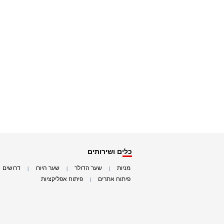
כלים ושירותים
מניות
שער הדולר
שער היורו
דרושים
|
|
|
|
פיתוח אתרים
פיתוח אפליקציות
|
|